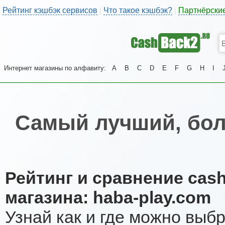
Рейтинг кэшбэк сервисов
Что такое кэшбэк?
Партнёрски
|
|
Интернет магазины по алфавиту:
A
B
C
D
E
F
G
H
I
Самый лучший, бол
Рейтинг и сравнение cas
магазина: haba-play.com
Узнай как и где можно выб