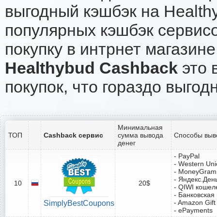
выгодный кэшбэк на Health
популярных кэшбэк сервисо
покупку в интрнет магазине
Healthybud Cashback
это 
покупок, что гораздо выгод
Минимальная
ТОП
Cashback сервис
сумма вывода
Способы выв
денег
- PayPal
- Western Un
- MoneyGram
- Яндекс.Ден
10
20$
- QIWI кошел
- Банковская
- Amazon Gift
SimplyBestCoupons
- ePayments