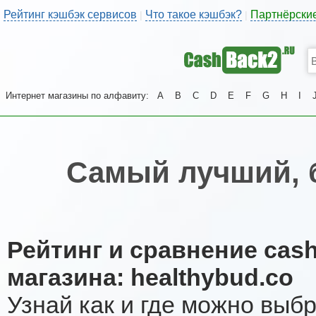
Рейтинг кэшбэк сервисов
Что такое кэшбэк?
Партнёрски
|
|
Интернет магазины по алфавиту:
A
B
C
D
E
F
G
H
I
Самый лучший, 
Рейтинг и сравнение cas
магазина: healthybud.co
Узнай как и где можно выб