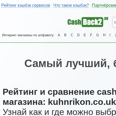
Рейтинг кэшбэк сервисов
Что такое кэшбэк?
Партнёрски
|
|
Интернет магазины по алфавиту:
A
B
C
D
E
F
G
H
I
Самый лучший, 
Рейтинг и сравнение cas
магазина: kuhnrikon.co.uk
Узнай как и где можно выб