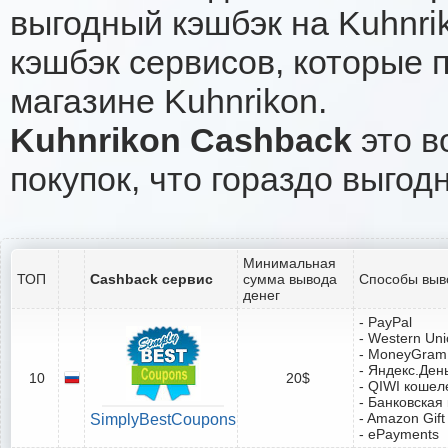
выгодный кэшбэк на Kuhnri
кэшбэк сервисов, которые 
магазине Kuhnrikon.
Kuhnrikon Cashback
это в
покупок, что гораздо выгод
Минимальная
ТОП
Cashback сервис
сумма вывода
Способы выв
денег
- PayPal
- Western Un
- MoneyGram
- Яндекс.Ден
10
20$
- QIWI кошел
- Банковская
- Amazon Gift
SimplyBestCoupons
- ePayments