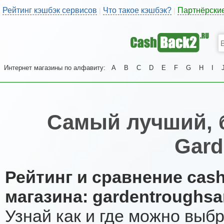
Рейтинг кэшбэк сервисов
Что такое кэшбэк?
Партнёрски
|
|
Интернет магазины по алфавиту:
A
B
C
D
E
F
G
H
I
Самый лучший, 
Gard
Рейтинг и сравнение cas
магазина: gardentroughsa
Узнай как и где можно выб