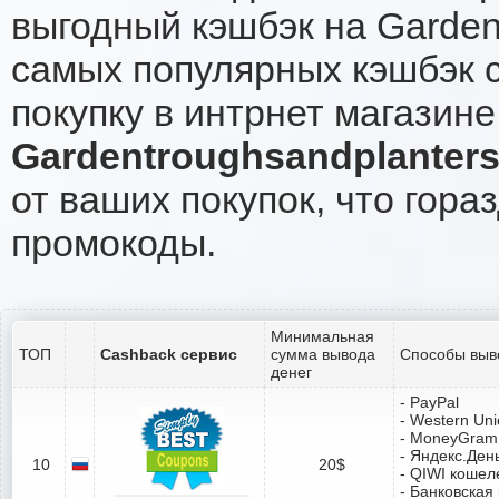
выгодный кэшбэк на Garden
самых популярных кэшбэк с
покупку в интрнет магазине
Gardentroughsandplanter
от ваших покупок, что гора
промокоды.
Минимальная
ТОП
Cashback сервис
сумма вывода
Способы выв
денег
- PayPal
- Western Un
- MoneyGram
- Яндекс.Ден
10
20$
- QIWI кошел
- Банковская