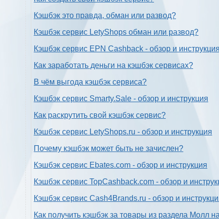
Кэшбэк это правда, обман или развод?
Кэшбэк сервис LetyShops обман или развод?
Кэшбэк сервис EPN Cashback - обзор и инструкци
Как заработать деньги на кэшбэк сервисах?
В чём выгода кэшбэк сервиса?
Кэшбэк сервис Smarty.Sale - обзор и инструкция
Как раскрутить свой кэшбэк сервис?
Кэшбэк сервис LetyShops.ru - обзор и инструкция
Почему кэшбэк может быть не зачислен?
Кэшбэк сервис Ebates.com - обзор и инструкция
Кэшбэк сервис TopCashback.com - обзор и инструк
Кэшбэк сервис Cash4Brands.ru - обзор и инструкц
Как получить кэшбэк за товары из раздела Молл н