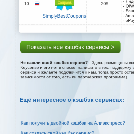
- Янд
10
20$
- QIW
- Бан
- Ama
SimplyBestCoupons
- ePa
Показать все кэшбэк сервисы >
Не нашли свой кэшбэк сервис?
- Здесь размещены все
Keycense и его нет в списке, напишите в тех. поддержку
сервиса и желаете подключится к нам, тогда просто ост
зависимости от того, есть ли партнёрская программа).
Ещё интересное о кэшбэк сервисах:
Как получить двойной кэшбэк на Алиэкспресс?
Как создать свой кэшбэк сервис?