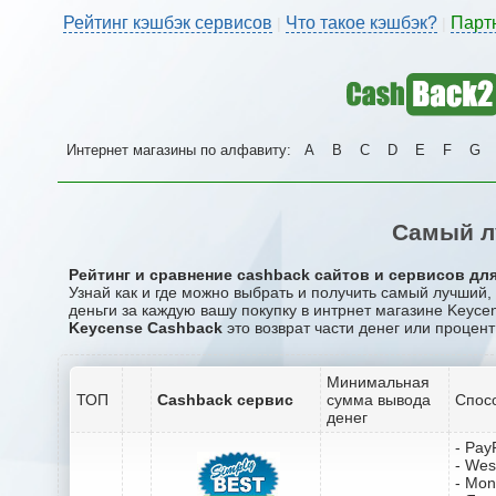
Рейтинг кэшбэк сервисов
Что такое кэшбэк?
Парт
|
|
Интернет магазины по алфавиту:
A
B
C
D
E
F
G
Самый л
Рейтинг и сравнение cashback сайтов и сервисов для
Узнай как и где можно выбрать и получить самый лучший
деньги за каждую вашу покупку в интрнет магазине Keyce
Keycense Cashback
это возврат части денег или процент
Минимальная
ТОП
Cashback сервис
сумма вывода
Спос
денег
- Pay
- Wes
- Mo