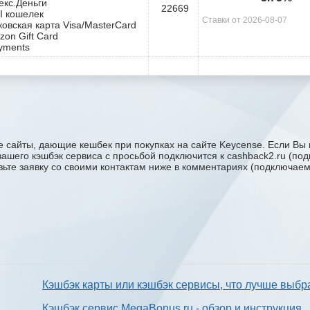
екс.Деньги
22669
I кошелек
Ставки от 2026-08-07
ковская карта Visa/MasterCard
zon Gift Card
yments
 сайты, дающие кешбек при покупках на сайте Keycense. Если Вы 
 вашего кэшбэк сервиса с проcьбой подключится к cashback2.ru (по
авьте заявку со своими контактам ниже в комментариях (подключае
Кэшбэк карты или кэшбэк сервисы, что лучше выбр
Кэшбэк сервис MegaBonus.ru - обзор и инструкция