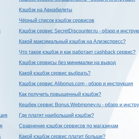
Кэшбэк на Авиабилеты
Чёрный список кэшбэк сервисов
я
Кэшбэк сервис SecretDiscounter.ru - обзор и инстру
Какой максимальный кэшбэк на Алиэкспресс?
Что такое кэшбэк и как работает cashback сервис?
Кэшбэк сервисы без минималки на вывод
Какой кэшбэк сервис выбрать?
Кэшбэк сервис Alibonus.com - обзор и инструкция
Как получить повышенный кэшбэк?
Кешбек сервис Bonus.Webmoney.ru - обзор и инстр
ция
Где платят наибольший кэшбэк?
ия
Сравнение кэшбэк сервисов по магазинам
а
Какой кэшбэк сервис платит больше?