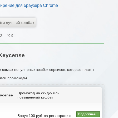
ирение для браузера Chrome
Z
#0-9
Keycense
к самых популярных кэшбэк сервисов, которые платят
и или промокоды.
Промокод на скидку или
eycense
повышенный кэшбэк
Подробнее
Бонус 100 руб. за регистрацию