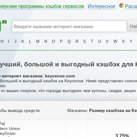
нёрские программы кэшбэк сервисов
Интересное
Расш
|
|
H
I
J
K
L
M
N
O
P
Q
R
S
T
U
V
W
X
Y
учший, большой и выгодный кэшбэк для 
 интернет магазина: keycense.com
, большой и выгодный кэшбэк на Keycense. Ниже представлен списо
nse.
 от ваших покупок, что гораздо выгоднее чем купоны, скидки, акци
обы вывода средств
Магазины
Размер кэшбэка на K
Pal
tern Union
neyGram
3.75%