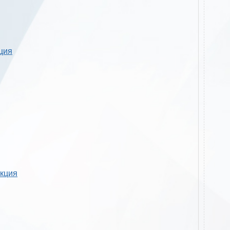
кция
укция