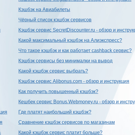
Кэшбэк на Авиабилеты
Чёрный список кэшбэк сервисов
я
Кэшбэк сервис SecretDiscounter.ru - обзор и инстру
Какой максимальный кэшбэк на Алиэкспресс?
Что такое кэшбэк и как работает cashback сервис?
Кэшбэк сервисы без минималки на вывод
Какой кэшбэк сервис выбрать?
Кэшбэк сервис Alibonus.com - обзор и инструкция
Как получить повышенный кэшбэк?
Кешбек сервис Bonus.Webmoney.ru - обзор и инстр
ция
Где платят наибольший кэшбэк?
ия
Сравнение кэшбэк сервисов по магазинам
а
Какой кэшбэк сервис платит больше?