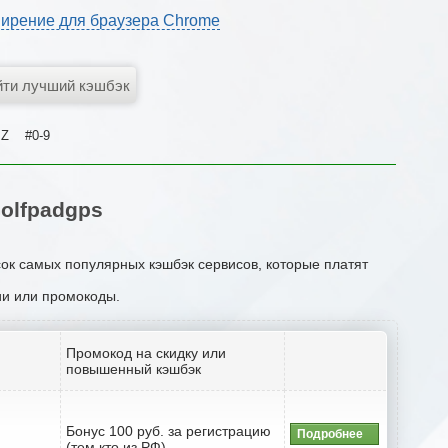
ирение для браузера Chrome
Z
#0-9
olfpadgps
сок самых популярных кэшбэк сервисов, которые платят
ции или промокоды.
Промокод на скидку или
повышенный кэшбэк
Бонус 100 руб. за регистрацию
Подробнее
(тем кто из РФ)