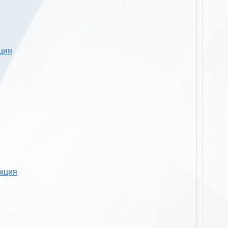
кция
укция