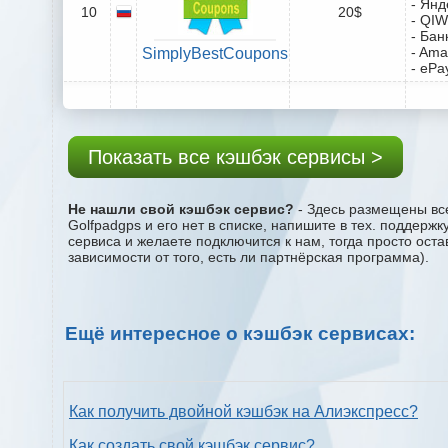
- Янд
10
20$
- QIW
- Бан
- Ama
SimplyBestCoupons
- ePa
Показать все кэшбэк сервисы >
Не нашли свой кэшбэк сервис?
- Здесь размещены все
Golfpadgps и его нет в списке, напишите в тех. поддерж
сервиса и желаете подключится к нам, тогда просто ост
зависимости от того, есть ли партнёрская программа).
Ещё интересное о кэшбэк сервисах:
Как получить двойной кэшбэк на Алиэкспресс?
Как создать свой кэшбэк сервис?