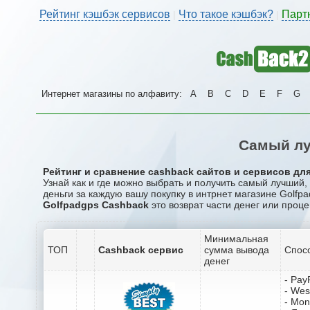
Рейтинг кэшбэк сервисов
Что такое кэшбэк?
Парт
|
|
Интернет магазины по алфавиту:
A
B
C
D
E
F
G
Самый лу
Рейтинг и сравнение cashback сайтов и сервисов для
Узнай как и где можно выбрать и получить самый лучший
деньги за каждую вашу покупку в интрнет магазине Golfpa
Golfpadgps Cashback
это возврат части денег или проце
Минимальная
ТОП
Cashback сервис
сумма вывода
Спос
денег
- Pay
- Wes
- Mo