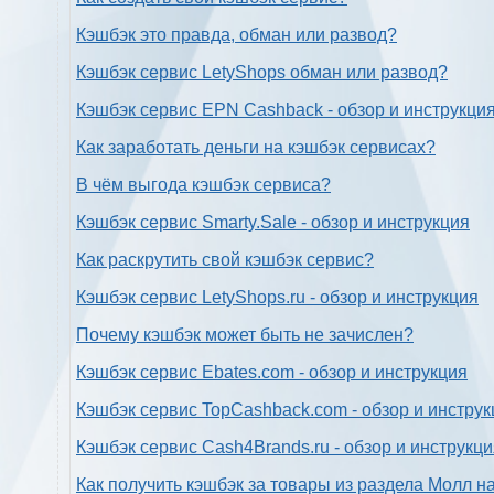
Кэшбэк это правда, обман или развод?
Кэшбэк сервис LetyShops обман или развод?
Кэшбэк сервис EPN Cashback - обзор и инструкци
Как заработать деньги на кэшбэк сервисах?
В чём выгода кэшбэк сервиса?
Кэшбэк сервис Smarty.Sale - обзор и инструкция
Как раскрутить свой кэшбэк сервис?
Кэшбэк сервис LetyShops.ru - обзор и инструкция
Почему кэшбэк может быть не зачислен?
Кэшбэк сервис Ebates.com - обзор и инструкция
Кэшбэк сервис TopCashback.com - обзор и инструк
Кэшбэк сервис Cash4Brands.ru - обзор и инструкц
Как получить кэшбэк за товары из раздела Молл н