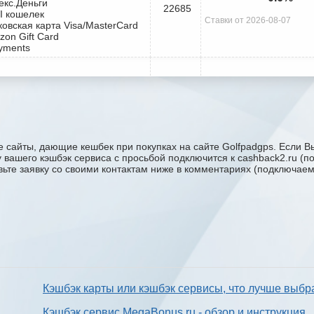
екс.Деньги
22685
I кошелек
Ставки от 2026-08-07
ковская карта Visa/MasterCard
zon Gift Card
yments
 сайты, дающие кешбек при покупках на сайте Golfpadgps. Если Вы
ку вашего кэшбэк сервиса с проcьбой подключится к cashback2.ru (
авьте заявку со своими контактам ниже в комментариях (подключае
Кэшбэк карты или кэшбэк сервисы, что лучше выбр
Кэшбэк сервис MegaBonus.ru - обзор и инструкция