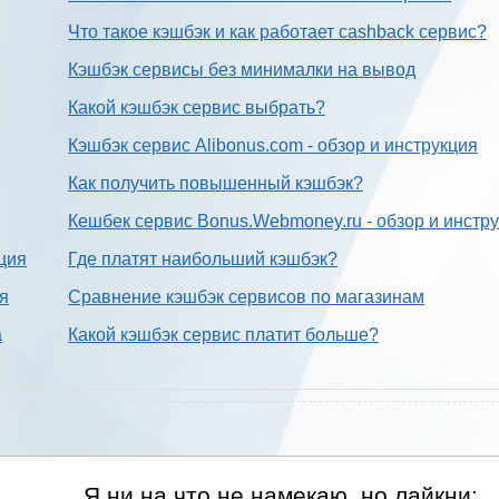
Что такое кэшбэк и как работает cashback сервис?
Кэшбэк сервисы без минималки на вывод
Какой кэшбэк сервис выбрать?
Кэшбэк сервис Alibonus.com - обзор и инструкция
Как получить повышенный кэшбэк?
Кешбек сервис Bonus.Webmoney.ru - обзор и инстр
ция
Где платят наибольший кэшбэк?
ия
Сравнение кэшбэк сервисов по магазинам
а
Какой кэшбэк сервис платит больше?
Я ни на что не намекаю, но лайкни: