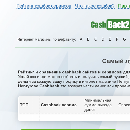
Рейтинг кэшбэк сервисов
Что такое кэшбэк?
Парт
|
|
Интернет магазины по алфавиту:
A
B
C
D
E
F
G
Самый л
Рейтинг и сравнение cashback сайтов и сервисов для
Узнай как и где можно выбрать и получить самый лучший
деньги за каждую вашу покупку в интрнет магазине Henryr
Henryrose Cashback
это возврат части денег или процент
Минимальная
ТОП
Cashback сервис
сумма вывода
Спосо
денег