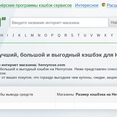
нёрские программы кэшбэк сервисов
Интересное
Расш
|
|
H
I
J
K
L
M
N
O
P
Q
R
S
T
U
V
W
X
Y
учший, большой и выгодный кэшбэк для H
 интернет магазина: henryrose.com
, большой и выгодный кэшбэк на Henryrose. Ниже представлен спис
ose.
 от ваших покупок, что гораздо выгоднее чем купоны, скидки, акци
бы вывода средств
Магазины
Размер кэшбэка на He