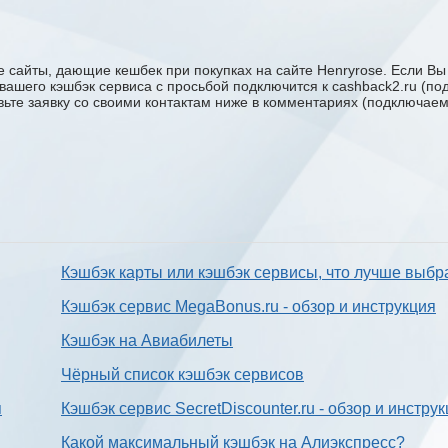
 сайты, дающие кешбек при покупках на сайте Henryrose. Если Вы 
у вашего кэшбэк сервиса с проcьбой подключится к cashback2.ru (п
авьте заявку со своими контактам ниже в комментариях (подключае
Кэшбэк карты или кэшбэк сервисы, что лучше выбр
Кэшбэк сервис MegaBonus.ru - обзор и инструкция
Кэшбэк на Авиабилеты
Чёрный список кэшбэк сервисов
я
Кэшбэк сервис SecretDiscounter.ru - обзор и инстру
Какой максимальный кэшбэк на Алиэкспресс?