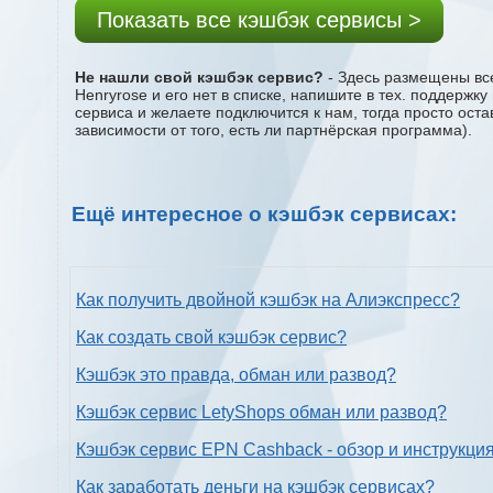
Показать все кэшбэк сервисы >
Не нашли свой кэшбэк сервис?
- Здесь размещены все
Henryrose и его нет в списке, напишите в тех. поддержк
сервиса и желаете подключится к нам, тогда просто ост
зависимости от того, есть ли партнёрская программа).
Ещё интересное о кэшбэк сервисах:
Как получить двойной кэшбэк на Алиэкспресс?
Как создать свой кэшбэк сервис?
Кэшбэк это правда, обман или развод?
Кэшбэк сервис LetyShops обман или развод?
Кэшбэк сервис EPN Cashback - обзор и инструкци
Как заработать деньги на кэшбэк сервисах?