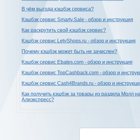
В чём выгода кэшбэк сервиса?
Кэшбэк сервис Smarty.Sale - обзор и инструкция
Как раскрутить свой кэшбэк сервис?
Кэшбэк сервис LetyShops.ru - обзор и инструкция
Почему кэшбэк может быть не зачислен?
Кэшбэк сервис Ebates.com - обзор и инструкция
Кэшбэк сервис TopCashback.com - обзор и инструк
Кэшбэк сервис Cash4Brands.ru - обзор и инструкц
Как получить кэшбэк за товары из раздела Молл н
Алиэкспресс?