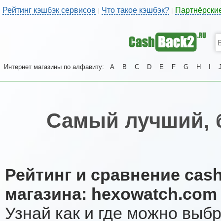
Рейтинг кэшбэк сервисов
Что такое кэшбэк?
Партнёрски
|
|
Интернет магазины по алфавиту:
A
B
C
D
E
F
G
H
I
Самый лучший, 
Рейтинг и сравнение cas
магазина: hexowatch.com
Узнай как и где можно выб