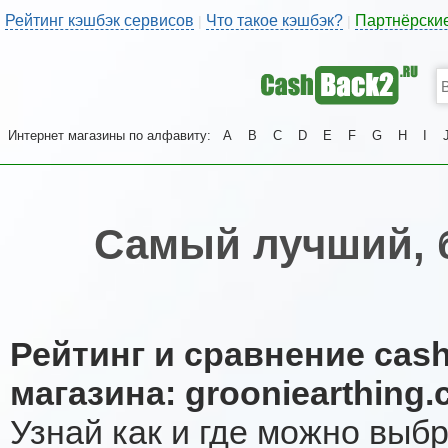
Рейтинг кэшбэк сервисов
Что такое кэшбэк?
Партнёрски
|
|
Интернет магазины по алфавиту:
A
B
C
D
E
F
G
H
I
Самый лучший, 
Рейтинг и сравнение cas
магазина: grooniearthing
Узнай как и где можно выб