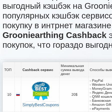
выгодный кэшбэк на Grooni
популярных кэшбэк сервисо
покупку в интрнет магазине 
Grooniearthing Cashback
э
покупок, что гораздо выгод
Минимальная
ТОП
Cashback сервис
сумма вывода
Способы выв
денег
- PayPal
- Western Un
- MoneyGram
- Яндекс.Ден
10
20$
- QIWI кошел
- Банковская
- Amazon Gift
SimplyBestCoupons
- ePayments