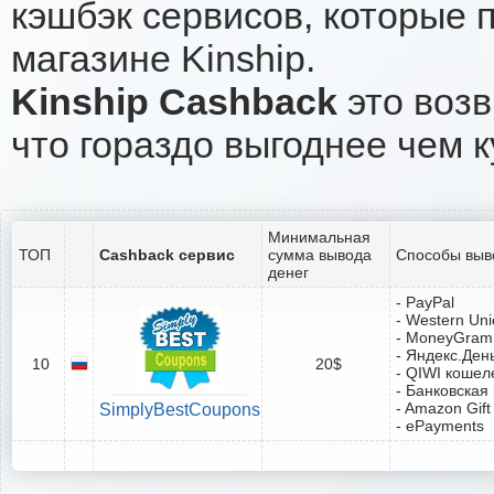
кэшбэк сервисов, которые 
магазине Kinship.
Kinship Cashback
это возв
что гораздо выгоднее чем к
Минимальная
ТОП
Cashback сервис
сумма вывода
Способы выв
денег
- PayPal
- Western Un
- MoneyGram
- Яндекс.Ден
10
20$
- QIWI кошел
- Банковская
- Amazon Gift
SimplyBestCoupons
- ePayments