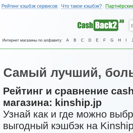
Рейтинг кэшбэк сервисов
Что такое кэшбэк?
Партнёрски
|
|
Интернет магазины по алфавиту:
A
B
C
D
E
F
G
H
I
Самый лучший, боль
Рейтинг и сравнение cas
магазина: kinship.jp
Узнай как и где можно выб
выгодный кэшбэк на Kinshi