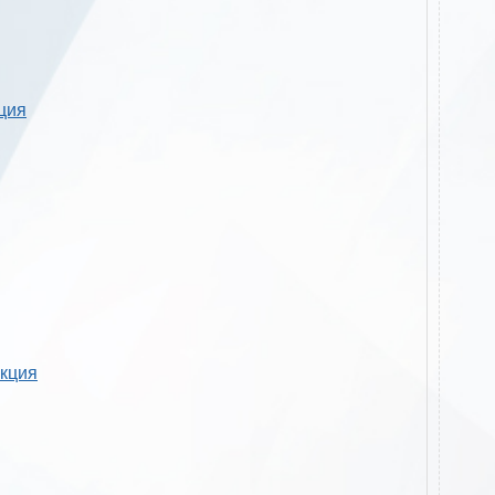
кция
укция