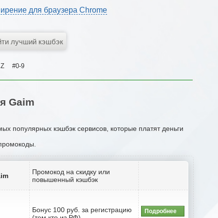
ирение для браузера Chrome
Z
#0-9
я Gaim
мых популярных кэшбэк сервисов, которые платят деньги
 промокоды.
Промокод на скидку или
aim
повышенный кэшбэк
Бонус 100 руб. за регистрацию
Подробнее
(тем кто из РФ)