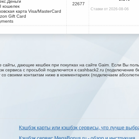
екс.Деньги
22677
I кошелек
Ставки от 2026-08-06
ковская карта Visa/MasterCard
zon Gift Card
yments
 сайты, дающие кешбек при покупках на сайте Gaim. Если Вы поль
бэк сервиса с проcьбой подключится к cashback2.ru (подключение б
ку со своими контактам ниже в комментариях (подключаем абсолютн
Кэшбэк карты или кэшбэк сервисы, что лучше выбр
Кэшбэк сервис MegaBonus.ru - обзор и инструкция