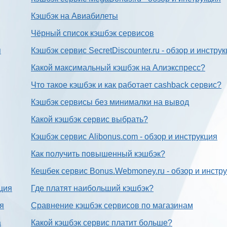
Кэшбэк на Авиабилеты
Чёрный список кэшбэк сервисов
я
Кэшбэк сервис SecretDiscounter.ru - обзор и инстру
Какой максимальный кэшбэк на Алиэкспресс?
Что такое кэшбэк и как работает cashback сервис?
Кэшбэк сервисы без минималки на вывод
Какой кэшбэк сервис выбрать?
Кэшбэк сервис Alibonus.com - обзор и инструкция
Как получить повышенный кэшбэк?
Кешбек сервис Bonus.Webmoney.ru - обзор и инстр
ция
Где платят наибольший кэшбэк?
ия
Сравнение кэшбэк сервисов по магазинам
а
Какой кэшбэк сервис платит больше?