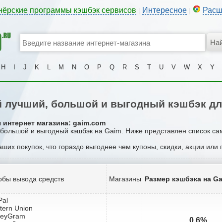
нёрские программы кэшбэк сервисов
Интересное
Расш
|
|
H
I
J
K
L
M
N
O
P
Q
R
S
T
U
V
W
X
Y
 лучший, большой и выгодный кэшбэк дл
 интернет магазина: gaim.com
, большой и выгодный кэшбэк на Gaim. Ниже представлен список са
аших покупок, что гораздо выгоднее чем купоны, скидки, акции или
обы вывода средств
Магазины
Размер кэшбэка на G
Pal
tern Union
neyGram
0.6%