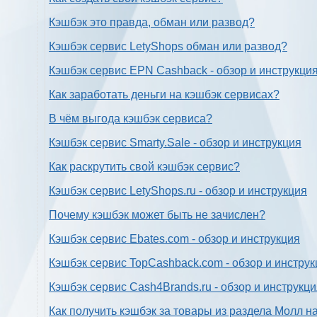
Кэшбэк это правда, обман или развод?
Кэшбэк сервис LetyShops обман или развод?
Кэшбэк сервис EPN Cashback - обзор и инструкци
Как заработать деньги на кэшбэк сервисах?
В чём выгода кэшбэк сервиса?
Кэшбэк сервис Smarty.Sale - обзор и инструкция
Как раскрутить свой кэшбэк сервис?
Кэшбэк сервис LetyShops.ru - обзор и инструкция
Почему кэшбэк может быть не зачислен?
Кэшбэк сервис Ebates.com - обзор и инструкция
Кэшбэк сервис TopCashback.com - обзор и инструк
Кэшбэк сервис Cash4Brands.ru - обзор и инструкц
Как получить кэшбэк за товары из раздела Молл н