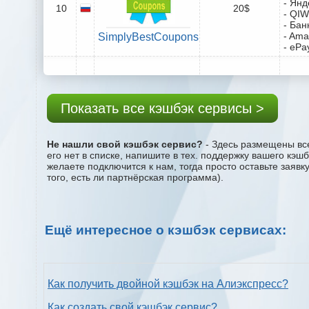
- Янд
10
20$
- QIW
- Бан
- Ama
SimplyBestCoupons
- ePa
Показать все кэшбэк сервисы >
Не нашли свой кэшбэк сервис?
- Здесь размещены все
его нет в списке, напишите в тех. поддержку вашего кэш
желаете подключится к нам, тогда просто оставьте заяв
того, есть ли партнёрская программа).
Ещё интересное о кэшбэк сервисах:
Как получить двойной кэшбэк на Алиэкспресс?
Как создать свой кэшбэк сервис?