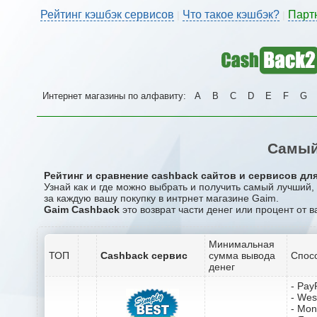
Рейтинг кэшбэк сервисов
Что такое кэшбэк?
Парт
|
|
Интернет магазины по алфавиту:
A
B
C
D
E
F
G
Самый
Рейтинг и сравнение cashback сайтов и сервисов для
Узнай как и где можно выбрать и получить самый лучший
за каждую вашу покупку в интрнет магазине Gaim.
Gaim Cashback
это возврат части денег или процент от в
Минимальная
ТОП
Cashback сервис
сумма вывода
Спос
денег
- Pay
- Wes
- Mo