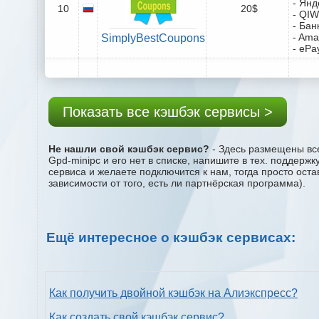
- Янд
10
20$
- QIW
- Бан
- Ama
SimplyBestCoupons
- ePa
Показать все кэшбэк сервисы >
Не нашли свой кэшбэк сервис?
- Здесь размещены все
Gpd-minipc и его нет в списке, напишите в тех. поддерж
сервиса и желаете подключится к нам, тогда просто ост
зависимости от того, есть ли партнёрская программа).
Ещё интересное о кэшбэк сервисах:
Как получить двойной кэшбэк на Алиэкспресс?
Как создать свой кэшбэк сервис?