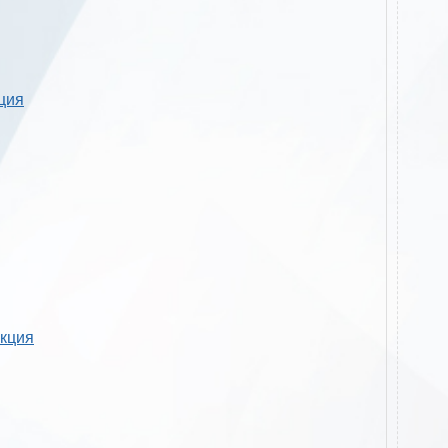
кция
укция