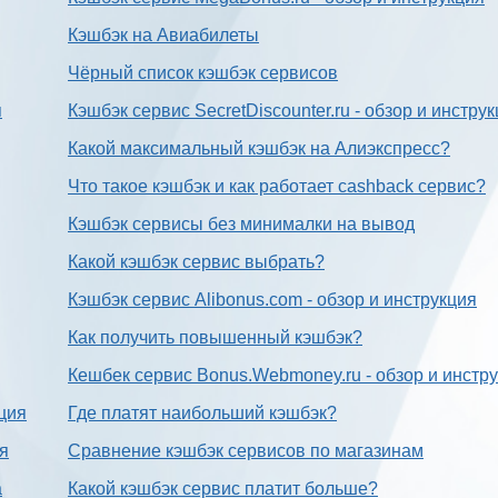
Кэшбэк на Авиабилеты
Чёрный список кэшбэк сервисов
я
Кэшбэк сервис SecretDiscounter.ru - обзор и инстру
Какой максимальный кэшбэк на Алиэкспресс?
Что такое кэшбэк и как работает cashback сервис?
Кэшбэк сервисы без минималки на вывод
Какой кэшбэк сервис выбрать?
Кэшбэк сервис Alibonus.com - обзор и инструкция
Как получить повышенный кэшбэк?
Кешбек сервис Bonus.Webmoney.ru - обзор и инстр
ция
Где платят наибольший кэшбэк?
ия
Сравнение кэшбэк сервисов по магазинам
а
Какой кэшбэк сервис платит больше?