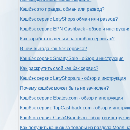
Кэшбэк это правда, обман или развод?
Кэшбэк сервис LetyShops обман или развод?
Кэшбэк сервис EPN Cashback - обзор и инструкци
Как заработать деньги на кэшбэк сервисах?
В чём выгода кэшбэк сервиса?
Кэшбэк сервис Smarty.Sale - обзор и инструкция
Как раскрутить свой кэшбэк сервис?
Кэшбэк сервис LetyShops.ru - обзор и инструкция
Почему кэшбэк может быть не зачислен?
Кэшбэк сервис Ebates.com - обзор и инструкция
Кэшбэк сервис TopCashback.com - обзор и инструк
Кэшбэк сервис Cash4Brands.ru - обзор и инструкц
Как получить кэшбэк за товары из раздела Молл н