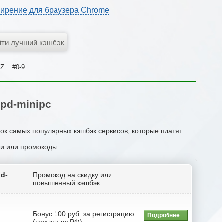
ирение для браузера Chrome
Z
#0-9
pd-minipc
сок самых популярных кэшбэк сервисов, которые платят
ции или промокоды.
pd-
Промокод на скидку или
повышенный кэшбэк
Бонус 100 руб. за регистрацию
Подробнее
(тем кто из РФ)