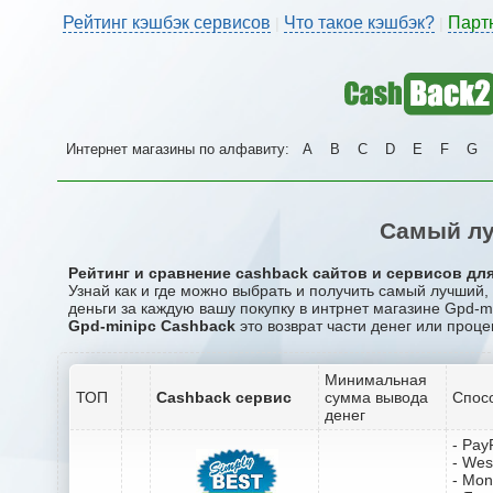
Рейтинг кэшбэк сервисов
Что такое кэшбэк?
Парт
|
|
Интернет магазины по алфавиту:
A
B
C
D
E
F
G
Самый лу
Рейтинг и сравнение cashback сайтов и сервисов для
Узнай как и где можно выбрать и получить самый лучший
деньги за каждую вашу покупку в интрнет магазине Gpd-mi
Gpd-minipc Cashback
это возврат части денег или проце
Минимальная
ТОП
Cashback сервис
сумма вывода
Спос
денег
- Pay
- Wes
- Mo