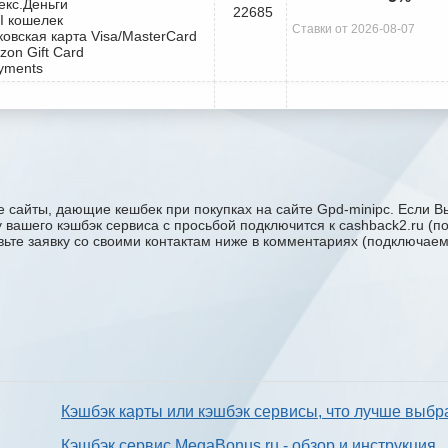
екс.Деньги
22685
I кошелек
Ставки от 2026-08-07
ковская карта Visa/MasterCard
zon Gift Card
yments
 сайты, дающие кешбек при покупках на сайте Gpd-minipc. Если Вы
ку вашего кэшбэк сервиса с проcьбой подключится к cashback2.ru (
авьте заявку со своими контактам ниже в комментариях (подключае
Кэшбэк карты или кэшбэк сервисы, что лучше выбр
Кэшбэк сервис MegaBonus.ru - обзор и инструкция