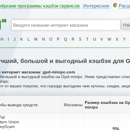
нёрские программы кэшбэк сервисов
Интересное
Расш
|
|
H
I
J
K
L
M
N
O
P
Q
R
S
T
U
V
W
X
Y
чший, большой и выгодный кэшбэк для G
 интернет магазина: gpd-minipc.com
, большой и выгодный кэшбэк на Gpd-minipc. Ниже представлен спи
nipc.
нт от ваших покупок, что гораздо выгоднее чем купоны, скидки, ак
Размер кэшбэка на G
обы вывода средств
Магазины
minipc
Pal
tern Union
neyGram
5%