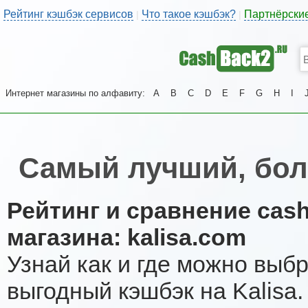
Рейтинг кэшбэк сервисов
Что такое кэшбэк?
Партнёрски
|
|
Интернет магазины по алфавиту:
A
B
C
D
E
F
G
H
I
Самый лучший, бол
Рейтинг и сравнение cas
магазина: kalisa.com
Узнай как и где можно выб
выгодный кэшбэк на Kalisa