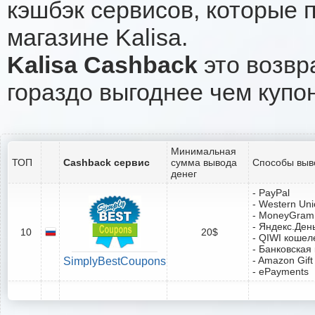
кэшбэк сервисов, которые 
магазине Kalisa.
Kalisa Cashback
это возвра
гораздо выгоднее чем купо
Минимальная
ТОП
Cashback сервис
сумма вывода
Способы выв
денег
- PayPal
- Western Un
- MoneyGram
- Яндекс.Ден
10
20$
- QIWI кошел
- Банковская
- Amazon Gift
SimplyBestCoupons
- ePayments