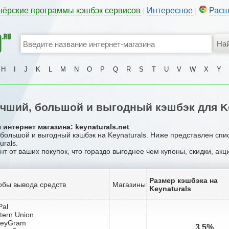
нёрские программы кэшбэк сервисов
Интересное
Расш
|
|
H
I
J
K
L
M
N
O
P
Q
R
S
T
U
V
W
X
Y
чший, большой и выгодный кэшбэк для Ke
интернет магазина: keynaturals.net
 большой и выгодный кэшбэк на Keynaturals. Ниже представлен спи
urals.
нт от ваших покупок, что гораздо выгоднее чем купоны, скидки, ак
Размер кэшбэка на
обы вывода средств
Магазины
Keynaturals
Pal
tern Union
neyGram
3.5%