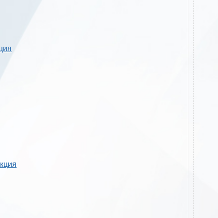
кция
укция