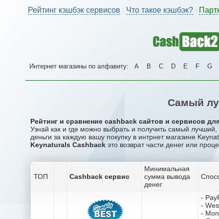
Рейтинг кэшбэк сервисов
Что такое кэшбэк?
Парт
|
|
Интернет магазины по алфавиту:
A
B
C
D
E
F
G
Самый лу
Рейтинг и сравнение cashback сайтов и сервисов для 
Узнай как и где можно выбрать и получить самый лучший,
деньги за каждую вашу покупку в интрнет магазине Keynat
Keynaturals Cashback
это возврат части денег или проце
Минимальная
ТОП
Cashback сервис
сумма вывода
Спос
денег
- Pay
- Wes
- Mo