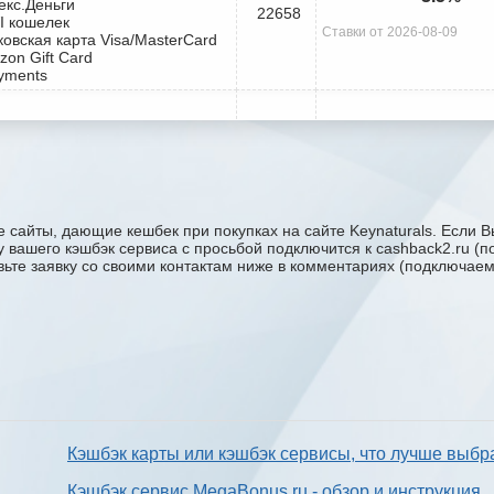
екс.Деньги
22658
I кошелек
Ставки от 2026-08-09
ковская карта Visa/MasterCard
zon Gift Card
yments
 сайты, дающие кешбек при покупках на сайте Keynaturals. Если В
жку вашего кэшбэк сервиса с проcьбой подключится к cashback2.ru 
авьте заявку со своими контактам ниже в комментариях (подключае
Кэшбэк карты или кэшбэк сервисы, что лучше выбр
Кэшбэк сервис MegaBonus.ru - обзор и инструкция