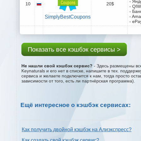
- Янд
10
20$
- QIW
- Бан
- Ama
SimplyBestCoupons
- ePa
Показать все кэшбэк сервисы >
Не нашли свой кэшбэк сервис?
- Здесь размещены все
Keynaturals и его нет в списке, напишите в тех. поддер
сервиса и желаете подключится к нам, тогда просто ост
зависимости от того, есть ли партнёрская программа).
Ещё интересное о кэшбэк сервисах:
Как получить двойной кэшбэк на Алиэкспресс?
Как создать свой кэшбэк сервис?