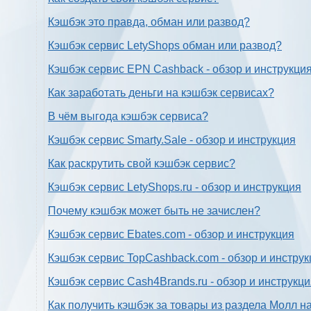
Кэшбэк это правда, обман или развод?
Кэшбэк сервис LetyShops обман или развод?
Кэшбэк сервис EPN Cashback - обзор и инструкци
Как заработать деньги на кэшбэк сервисах?
В чём выгода кэшбэк сервиса?
Кэшбэк сервис Smarty.Sale - обзор и инструкция
Как раскрутить свой кэшбэк сервис?
Кэшбэк сервис LetyShops.ru - обзор и инструкция
Почему кэшбэк может быть не зачислен?
Кэшбэк сервис Ebates.com - обзор и инструкция
Кэшбэк сервис TopCashback.com - обзор и инструк
Кэшбэк сервис Cash4Brands.ru - обзор и инструкц
Как получить кэшбэк за товары из раздела Молл н