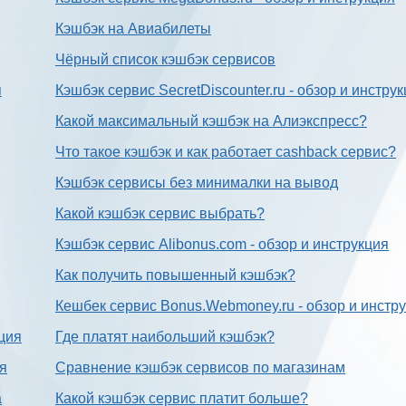
Кэшбэк на Авиабилеты
Чёрный список кэшбэк сервисов
я
Кэшбэк сервис SecretDiscounter.ru - обзор и инстру
Какой максимальный кэшбэк на Алиэкспресс?
Что такое кэшбэк и как работает cashback сервис?
Кэшбэк сервисы без минималки на вывод
Какой кэшбэк сервис выбрать?
Кэшбэк сервис Alibonus.com - обзор и инструкция
Как получить повышенный кэшбэк?
Кешбек сервис Bonus.Webmoney.ru - обзор и инстр
ция
Где платят наибольший кэшбэк?
ия
Сравнение кэшбэк сервисов по магазинам
а
Какой кэшбэк сервис платит больше?