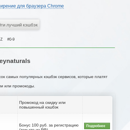
ирение для браузера Chrome
Z
#0-9
ynaturals
сок самых популярных кэшбэк сервисов, которые платят
ции или промокоды.
Промокод на скидку или
повышенный кэшбэк
Бонус 100 руб. за регистрацию
Подробнее
(тем кто из РФ)