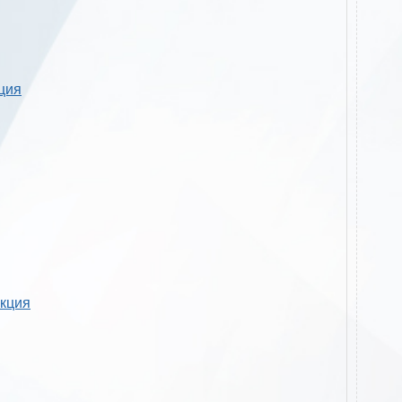
кция
укция