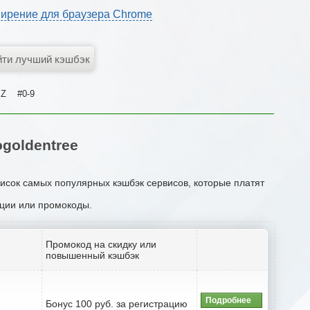
ирение для браузера Chrome
Z
#0-9
goldentree
писок самых популярных кэшбэк сервисов, которые платят
акции или промокоды.
Промокод на скидку или
повышенный кэшбэк
Подробнее
Бонус 100 руб. за регистрацию