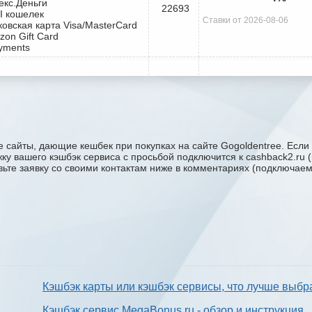
екс.Деньги
22693
I кошелек
Ставки от 2026-08-06
ковская карта Visa/MasterCard
zon Gift Card
yments
 сайты, дающие кешбек при покупках на сайте Gogoldentree. Если 
ржку вашего кэшбэк сервиса с проcьбой подключится к cashback2.ru
авьте заявку со своими контактам ниже в комментариях (подключае
Кэшбэк карты или кэшбэк сервисы, что лучше выбр
Кэшбэк сервис MegaBonus.ru - обзор и инструкция