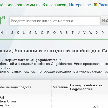
нёрские программы кэшбэк сервисов
Интересное
Расш
|
|
H
I
J
K
L
M
N
O
P
Q
R
S
T
U
V
W
X
Y
ший, большой и выгодный кэшбэк для Go
интернет магазина: gogoldentree.it
, большой и выгодный кэшбэк на Gogoldentree. Ниже представлен с
entree.
цент от ваших покупок, что гораздо выгоднее чем купоны, скидки, 
Размер кэшбэка на
обы вывода средств
Магазины
Gogoldentree
Pal
tern Union
neyGram
4%