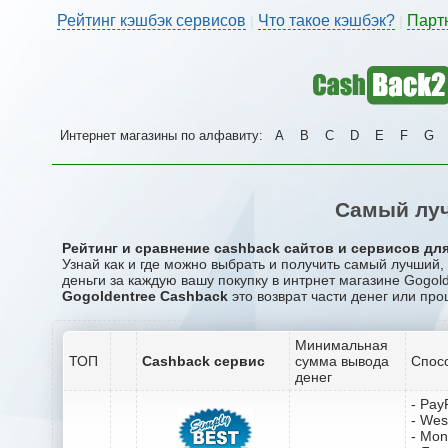
Рейтинг кэшбэк сервисов
Что такое кэшбэк?
Парт
|
|
Интернет магазины по алфавиту:
A
B
C
D
E
F
G
Самый луч
Рейтинг и сравнение cashback сайтов и сервисов для 
Узнай как и где можно выбрать и получить самый лучший
деньги за каждую вашу покупку в интрнет магазине Gogold
Gogoldentree Cashback
это возврат части денег или про
Минимальная
ТОП
Cashback сервис
сумма вывода
Спос
денег
- Pay
- Wes
- Mo