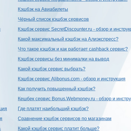
Кэшбэк на Авиабилеты
Чёрный список кэшбэк сервисов
я
Кэшбэк сервис SecretDiscounter.ru - обзор и инстру
Какой максимальный кэшбэк на Алиэкспресс?
Что такое кэшбэк и как работает cashback сервис?
Кэшбэк сервисы без минималки на вывод
Какой кэшбэк сервис выбрать?
Кэшбэк сервис Alibonus.com - обзор и инструкция
Как получить повышенный кэшбэк?
Кешбек сервис Bonus.Webmoney.ru - обзор и инстр
ция
Где платят наибольший кэшбэк?
ия
Сравнение кэшбэк сервисов по магазинам
а
Какой кэшбэк сервис платит больше?