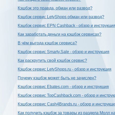
Кэшбэк это правда, обман или развод?
Кэшбэк сервис LetyShops обман или развод?
Кэшбэк сервис EPN Cashback - обзор и инструкци
Как заработать деньги на кэшбэк сервисах?
В чём выгода кэшбэк сервиса?
Кэшбэк сервис Smarty.Sale - обзор и инструкция
Как раскрутить свой кэшбэк сервис?
Кэшбэк сервис LetyShops.ru - обзор и инструкция
Почему кэшбэк может быть не зачислен?
Кэшбэк сервис Ebates.com - обзор и инструкция
Кэшбэк сервис TopCashback.com - обзор и инструк
Кэшбэк сервис Cash4Brands.ru - обзор и инструкц
Как получить кэшбэк за товары из раздела Молл н