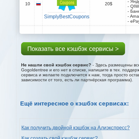
- Янд
10
20$
- QIW
- Бан
- Ama
SimplyBestCoupons
- ePa
Показать все кэшбэк сервисы >
Не нашли свой кэшбэк сервис?
- Здесь размещены все
Gogoldentree и его нет в списке, напишите в тех. подде
сервиса и желаете подключится к нам, тогда просто ост
зависимости от того, есть ли партнёрская программа).
Ещё интересное о кэшбэк сервисах:
Как получить двойной кэшбэк на Алиэкспресс?
Как создать свой кэшбэк сервис?