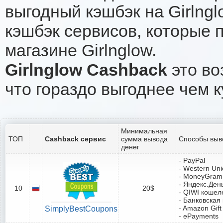
выгодный кэшбэк на Girlng
кэшбэк сервисов, которые 
магазине Girlnglow.
Girlnglow Cashback
это во
что гораздо выгоднее чем к
Минимальная
ТОП
Cashback сервис
сумма вывода
Способы выв
денег
- PayPal
- Western Un
- MoneyGram
- Яндекс.Ден
10
20$
- QIWI кошел
- Банковская
- Amazon Gift
SimplyBestCoupons
- ePayments