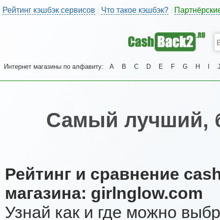
Рейтинг кэшбэк сервисов
Что такое кэшбэк?
Партнёрски
|
|
Интернет магазины по алфавиту:
A
B
C
D
E
F
G
H
I
Самый лучший, 
Рейтинг и сравнение cas
магазина: girlnglow.com
Узнай как и где можно выб