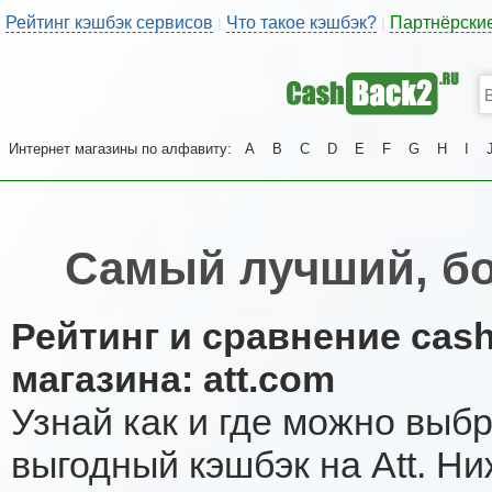
Рейтинг кэшбэк сервисов
Что такое кэшбэк?
Партнёрски
|
|
Интернет магазины по алфавиту:
A
B
C
D
E
F
G
H
I
Самый лучший, бо
Рейтинг и сравнение cas
магазина: att.com
Узнай как и где можно выб
выгодный кэшбэк на Att. Н