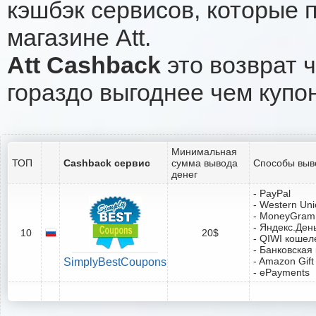
кэшбэк сервисов, которые 
магазине Att.
Att Cashback
это возврат ч
гораздо выгоднее чем купо
Минимальная
ТОП
Cashback сервис
сумма вывода
Способы выв
денег
- PayPal
- Western Un
- MoneyGram
- Яндекс.Ден
10
20$
- QIWI кошел
- Банковская
- Amazon Gift
SimplyBestCoupons
- ePayments