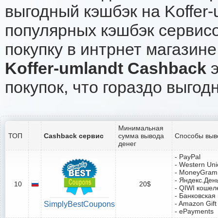
выгодный кэшбэк на Koffer
популярных кэшбэк сервисо
покупку в интрнет магазине 
Koffer-umlandt Cashback
э
покупок, что гораздо выгод
Минимальная
ТОП
Cashback сервис
сумма вывода
Способы выв
денег
- PayPal
- Western Un
- MoneyGram
- Яндекс.Ден
10
20$
- QIWI кошел
- Банковская
- Amazon Gift
SimplyBestCoupons
- ePayments