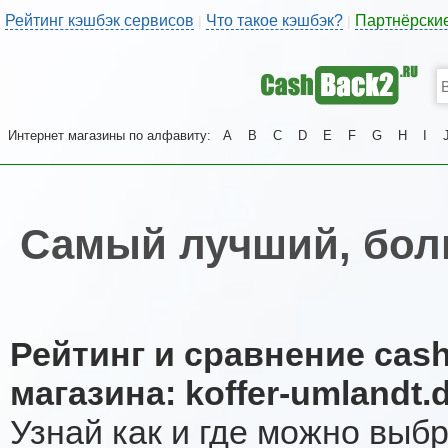
Рейтинг кэшбэк сервисов
Что такое кэшбэк?
Партнёрски
|
|
Интернет магазины по алфавиту:
A
B
C
D
E
F
G
H
I
Самый лучший, боль
Рейтинг и сравнение cas
магазина: koffer-umlandt.
Узнай как и где можно выб