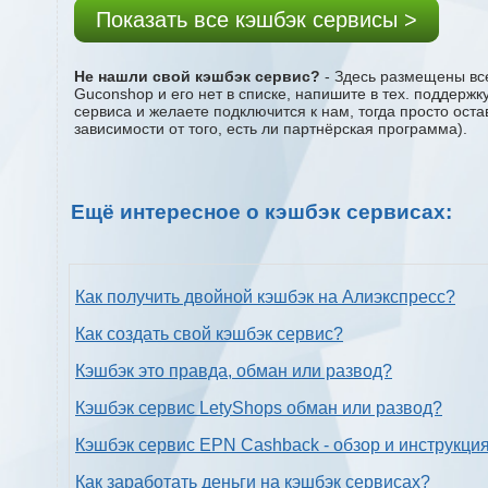
Показать все кэшбэк сервисы >
Не нашли свой кэшбэк сервис?
- Здесь размещены все
Guconshop и его нет в списке, напишите в тех. поддержк
сервиса и желаете подключится к нам, тогда просто ост
зависимости от того, есть ли партнёрская программа).
Ещё интересное о кэшбэк сервисах:
Как получить двойной кэшбэк на Алиэкспресс?
Как создать свой кэшбэк сервис?
Кэшбэк это правда, обман или развод?
Кэшбэк сервис LetyShops обман или развод?
Кэшбэк сервис EPN Cashback - обзор и инструкци
Как заработать деньги на кэшбэк сервисах?