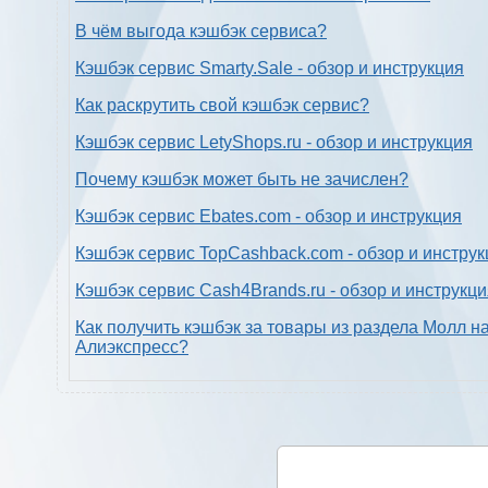
В чём выгода кэшбэк сервиса?
Кэшбэк сервис Smarty.Sale - обзор и инструкция
Как раскрутить свой кэшбэк сервис?
Кэшбэк сервис LetyShops.ru - обзор и инструкция
Почему кэшбэк может быть не зачислен?
Кэшбэк сервис Ebates.com - обзор и инструкция
Кэшбэк сервис TopCashback.com - обзор и инструк
Кэшбэк сервис Cash4Brands.ru - обзор и инструкц
Как получить кэшбэк за товары из раздела Молл н
Алиэкспресс?