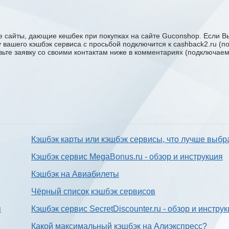
 сайты, дающие кешбек при покупках на сайте Guconshop. Если Вы
у вашего кэшбэк сервиса с проcьбой подключится к cashback2.ru (
авьте заявку со своими контактам ниже в комментариях (подключае
Кэшбэк карты или кэшбэк сервисы, что лучше выбр
Кэшбэк сервис MegaBonus.ru - обзор и инструкция
Кэшбэк на Авиабилеты
Чёрный список кэшбэк сервисов
я
Кэшбэк сервис SecretDiscounter.ru - обзор и инстру
Какой максимальный кэшбэк на Алиэкспресс?