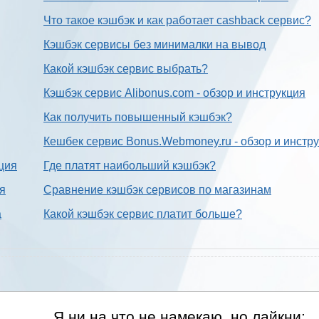
Что такое кэшбэк и как работает cashback сервис?
Кэшбэк сервисы без минималки на вывод
Какой кэшбэк сервис выбрать?
Кэшбэк сервис Alibonus.com - обзор и инструкция
Как получить повышенный кэшбэк?
Кешбек сервис Bonus.Webmoney.ru - обзор и инстр
ция
Где платят наибольший кэшбэк?
ия
Сравнение кэшбэк сервисов по магазинам
а
Какой кэшбэк сервис платит больше?
Я ни на что не намекаю, но лайкни: