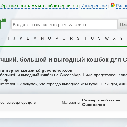
нёрские программы кэшбэк сервисов
Интересное
Расш
|
|
H
I
J
K
L
M
N
O
P
Q
R
S
T
U
V
W
X
Y
чший, большой и выгодный кэшбэк для 
я интернет магазина: guconshop.com
, большой и выгодный кэшбэк на Guconshop. Ниже представлен спи
shop.
нт от ваших покупок, что гораздо выгоднее чем купоны, скидки, ак
Размер кэшбэка на
бы вывода средств
Магазины
Guconshop