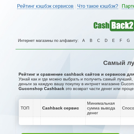
Рейтинг кэшбэк сервисов
Что такое кэшбэк?
Парт
|
|
Интернет магазины по алфавиту:
A
B
C
D
E
F
G
Самый лу
Рейтинг и сравнение cashback сайтов и сервисов дл
Узнай как и где можно выбрать и получить самый лучший
деньги за каждую вашу покупку в интрнет магазине Gucon
Guconshop Cashback
это возврат части денег или проце
Минимальная
ТОП
Cashback сервис
сумма вывода
Спосо
денег