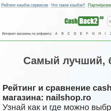
Рейтинг кэшбэк сервисов
Что такое кэшбэк?
Партнёрски
|
|
Интернет магазины по алфавиту:
A
B
C
D
E
F
G
H
I
Самый лучший, 
Рейтинг и сравнение cas
магазина: nailshop.ro
Узнай как и где можно выб