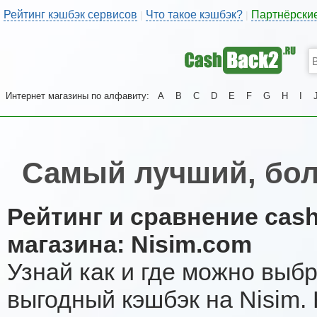
Рейтинг кэшбэк сервисов
Что такое кэшбэк?
Партнёрски
|
|
Интернет магазины по алфавиту:
A
B
C
D
E
F
G
H
I
Самый лучший, бол
Рейтинг и сравнение cas
магазина: Nisim.com
Узнай как и где можно выб
выгодный кэшбэк на Nisim.