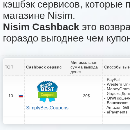
кэшбэк сервисов, которые 
магазине Nisim.
Nisim Cashback
это возвра
гораздо выгоднее чем купо
Минимальная
ТОП
Cashback сервис
сумма вывода
Способы выв
денег
- PayPal
- Western Un
- MoneyGram
- Яндекс.Ден
10
20$
- QIWI кошел
- Банковская
- Amazon Gift
SimplyBestCoupons
- ePayments