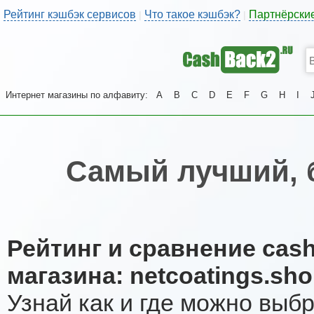
Рейтинг кэшбэк сервисов
Что такое кэшбэк?
Партнёрски
|
|
Интернет магазины по алфавиту:
A
B
C
D
E
F
G
H
I
Самый лучший, 
Рейтинг и сравнение cas
магазина: netcoatings.sh
Узнай как и где можно выб