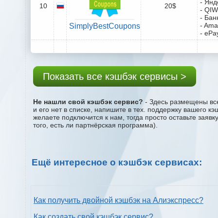
- Янд
10
20$
- QIW
- Бан
- Ama
SimplyBestCoupons
- ePa
Показать все кэшбэк сервисы >
Не нашли свой кэшбэк сервис?
- Здесь размещены все
и его нет в списке, напишите в тех. поддержку вашего к
желаете подключится к нам, тогда просто оставьте заяв
того, есть ли партнёрская программа).
Ещё интересное о кэшбэк сервисах:
Как получить двойной кэшбэк на Алиэкспресс?
Как создать свой кэшбэк сервис?