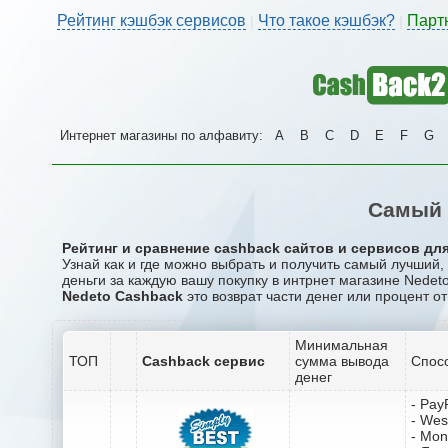
Рейтинг кэшбэк сервисов
Что такое кэшбэк?
Парт
|
|
Интернет магазины по алфавиту:
A
B
C
D
E
F
G
Самый 
Рейтинг и сравнение cashback сайтов и сервисов для
Узнай как и где можно выбрать и получить самый лучший
деньги за каждую вашу покупку в интрнет магазине Nedeto
Nedeto Cashback
это возврат части денег или процент от
Минимальная
ТОП
Cashback сервис
сумма вывода
Спос
денег
- Pay
- Wes
- Mo