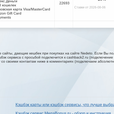
екс.Деньги
22693
I кошелек
Ставки от 2026-08-06
ковская карта Visa/MasterCard
zon Gift Card
yments
 сайты, дающие кешбек при покупках на сайте Nedeto. Если Вы пол
эшбэк сервиса с проcьбой подключится к cashback2.ru (подключение
ку со своими контактам ниже в комментариях (подключаем абсолютн
Кэшбэк карты или кэшбэк сервисы, что лучше выбр
Кэшбэк сервис MegaBonus.ru - обзор и инструкция