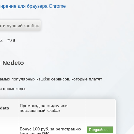
ирение для браузера Chrome
Z
#0-9
 Nedeto
самых популярных кэшбэк сервисов, которые платят
ли промокоды.
Промокод на скидку или
deto
повышенный кэшбэк
Бонус 100 руб. за регистрацию
Подробнее
(тем кто из РФ)