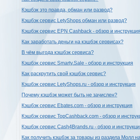
Кэшбэк это правда, обман или развод?
Кэшбэк сервис LetyShops обман или развод?
Кэшбэк сервис EPN Cashback - обзор и инструкци
Как заработать деньги на кэшбэк сервисах?
В чём выгода кэшбэк сервиса?
Кэшбэк сервис Smarty.Sale - обзор и инструкция
Как раскрутить свой кэшбэк сервис?
Кэшбэк сервис LetyShops.ru - обзор и инструкция
Почему кэшбэк может быть не зачислен?
Кэшбэк сервис Ebates.com - обзор и инструкция
Кэшбэк сервис TopCashback.com - обзор и инструк
Кэшбэк сервис Cash4Brands.ru - обзор и инструкц
Как получить кэшбэк за товары из раздела Молл н