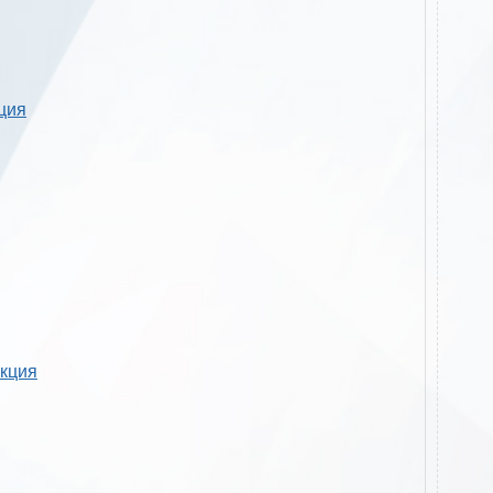
кция
укция