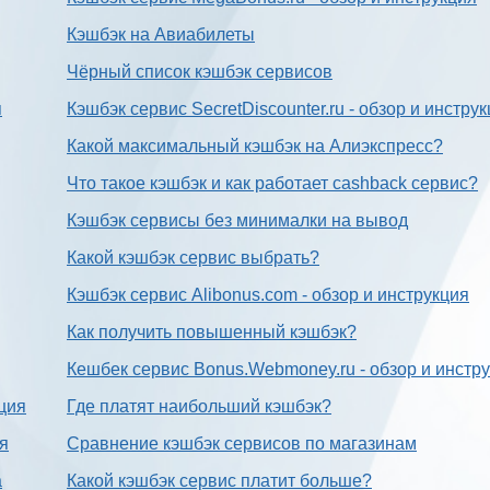
Кэшбэк на Авиабилеты
Чёрный список кэшбэк сервисов
я
Кэшбэк сервис SecretDiscounter.ru - обзор и инстру
Какой максимальный кэшбэк на Алиэкспресс?
Что такое кэшбэк и как работает cashback сервис?
Кэшбэк сервисы без минималки на вывод
Какой кэшбэк сервис выбрать?
Кэшбэк сервис Alibonus.com - обзор и инструкция
Как получить повышенный кэшбэк?
Кешбек сервис Bonus.Webmoney.ru - обзор и инстр
ция
Где платят наибольший кэшбэк?
ия
Сравнение кэшбэк сервисов по магазинам
а
Какой кэшбэк сервис платит больше?