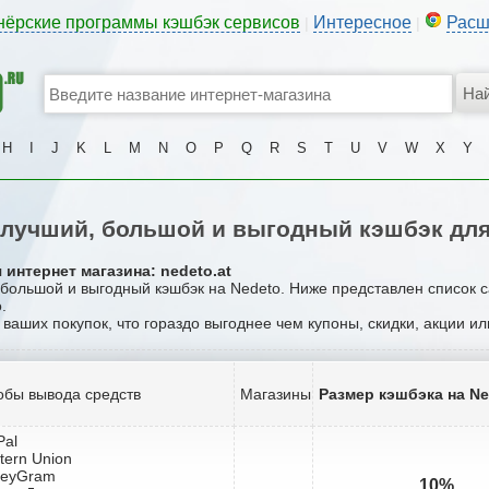
нёрские программы кэшбэк сервисов
Интересное
Расш
|
|
H
I
J
K
L
M
N
O
P
Q
R
S
T
U
V
W
X
Y
лучший, большой и выгодный кэшбэк для
 интернет магазина: nedeto.at
, большой и выгодный кэшбэк на Nedeto. Ниже представлен список 
.
 ваших покупок, что гораздо выгоднее чем купоны, скидки, акции и
обы вывода средств
Магазины
Размер кэшбэка на Ne
Pal
tern Union
neyGram
10%