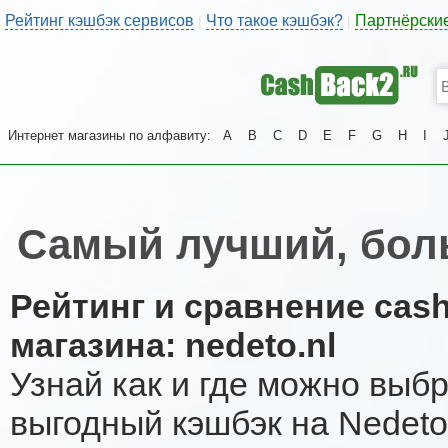
Рейтинг кэшбэк сервисов
Что такое кэшбэк?
Партнёрски
|
|
Интернет магазины по алфавиту:
A
B
C
D
E
F
G
H
I
Самый лучший, бол
Рейтинг и сравнение cas
магазина: nedeto.nl
Узнай как и где можно выб
выгодный кэшбэк на Nedeto