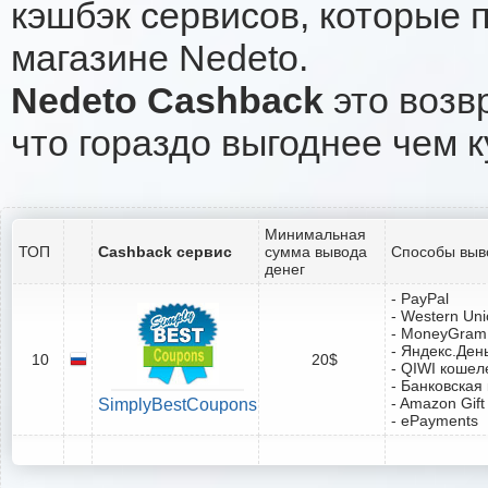
кэшбэк сервисов, которые 
магазине Nedeto.
Nedeto Cashback
это возвр
что гораздо выгоднее чем к
Минимальная
ТОП
Cashback сервис
сумма вывода
Способы выв
денег
- PayPal
- Western Un
- MoneyGram
- Яндекс.Ден
10
20$
- QIWI кошел
- Банковская
- Amazon Gift
SimplyBestCoupons
- ePayments