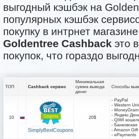
выгодный кэшбэк на Golden
популярных кэшбэк сервисо
покупку в интрнет магазине
Goldentree Cashback
это в
покупок, что гораздо выгод
Минимальная
ТОП
Cashback сервис
сумма вывода
Способы выв
денег
- PayPal
- Western Un
- MoneyGram
- Яндекс.Ден
10
20$
- QIWI кошел
- Банковская
- Amazon Gift
SimplyBestCoupons
- ePayments