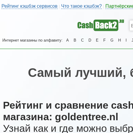
Рейтинг кэшбэк сервисов
Что такое кэшбэк?
Партнёрски
|
|
Интернет магазины по алфавиту:
A
B
C
D
E
F
G
H
I
Самый лучший, 
Рейтинг и сравнение cas
магазина: goldentree.nl
Узнай как и где можно выб