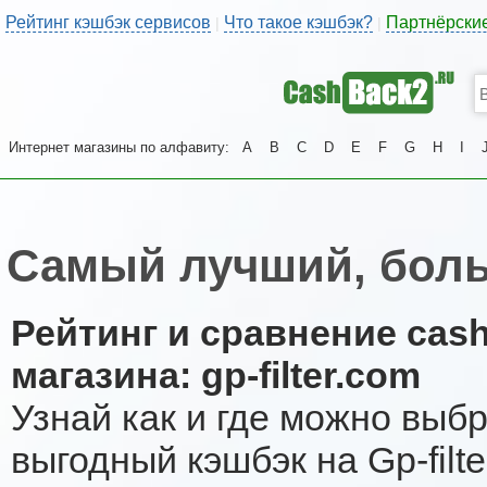
Рейтинг кэшбэк сервисов
Что такое кэшбэк?
Партнёрски
|
|
Интернет магазины по алфавиту:
A
B
C
D
E
F
G
H
I
Самый лучший, больш
Рейтинг и сравнение cas
магазина: gp-filter.com
Узнай как и где можно выб
выгодный кэшбэк на Gp-fil