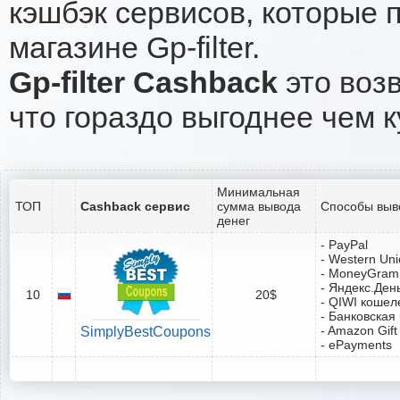
кэшбэк сервисов, которые 
магазине Gp-filter.
Gp-filter Cashback
это возв
что гораздо выгоднее чем к
Минимальная
ТОП
Cashback сервис
сумма вывода
Способы выв
денег
- PayPal
- Western Un
- MoneyGram
- Яндекс.Ден
10
20$
- QIWI кошел
- Банковская
- Amazon Gift
SimplyBestCoupons
- ePayments