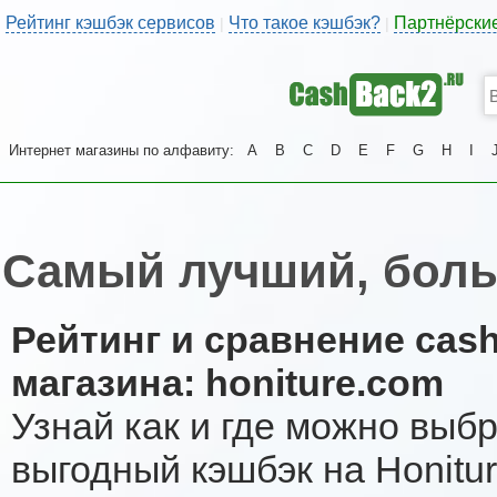
Рейтинг кэшбэк сервисов
Что такое кэшбэк?
Партнёрски
|
|
Интернет магазины по алфавиту:
A
B
C
D
E
F
G
H
I
Самый лучший, боль
Рейтинг и сравнение cas
магазина: honiture.com
Узнай как и где можно выб
выгодный кэшбэк на Honitu