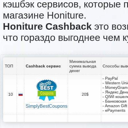
кэшбэк сервисов, которые 
магазине Honiture.
Honiture Cashback
это воз
что гораздо выгоднее чем к
Минимальная
ТОП
Cashback сервис
сумма вывода
Способы выв
денег
- PayPal
- Western Un
- MoneyGram
- Яндекс.Ден
10
20$
- QIWI кошел
- Банковская
- Amazon Gift
SimplyBestCoupons
- ePayments