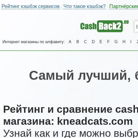
Рейтинг кэшбэк сервисов
Что такое кэшбэк?
Партнёрски
|
|
Интернет магазины по алфавиту:
A
B
C
D
E
F
G
H
I
Самый лучший, 
Рейтинг и сравнение cas
магазина: kneadcats.com
Узнай как и где можно выб