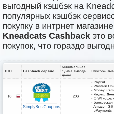
выгодный кэшбэк на Kneadc
популярных кэшбэк сервисо
покупку в интрнет магазине
Kneadcats Cashback
это в
покупок, что гораздо выгод
Минимальная
ТОП
Cashback сервис
сумма вывода
Способы выв
денег
- PayPal
- Western Un
- MoneyGram
- Яндекс.Ден
10
20$
- QIWI кошел
- Банковская
- Amazon Gift
SimplyBestCoupons
- ePayments