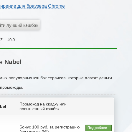
ирение для браузера Chrome
Z
#0-9
я Nabel
амых популярных кэшбэк сервисов, которые платят деньги
и промокоды.
Промокод на скидку или
bel
повышенный кэшбэк
Бонус 100 руб. за регистрацию
Подробнее
(тем кто из РФ)