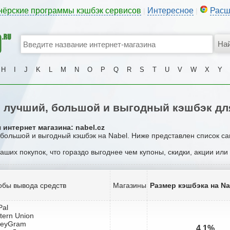
нёрские программы кэшбэк сервисов
Интересное
Расш
|
|
H
I
J
K
L
M
N
O
P
Q
R
S
T
U
V
W
X
Y
лучший, большой и выгодный кэшбэк дл
интернет магазина: nabel.cz
 большой и выгодный кэшбэк на Nabel. Ниже представлен список с
ваших покупок, что гораздо выгоднее чем купоны, скидки, акции ил
обы вывода средств
Магазины
Размер кэшбэка на Na
Pal
tern Union
neyGram
4.1%