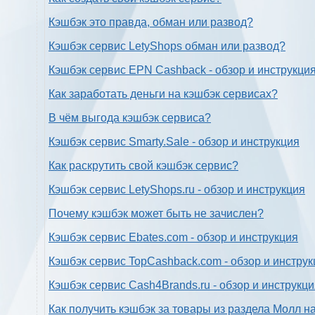
Кэшбэк это правда, обман или развод?
Кэшбэк сервис LetyShops обман или развод?
Кэшбэк сервис EPN Cashback - обзор и инструкци
Как заработать деньги на кэшбэк сервисах?
В чём выгода кэшбэк сервиса?
Кэшбэк сервис Smarty.Sale - обзор и инструкция
Как раскрутить свой кэшбэк сервис?
Кэшбэк сервис LetyShops.ru - обзор и инструкция
Почему кэшбэк может быть не зачислен?
Кэшбэк сервис Ebates.com - обзор и инструкция
Кэшбэк сервис TopCashback.com - обзор и инструк
Кэшбэк сервис Cash4Brands.ru - обзор и инструкц
Как получить кэшбэк за товары из раздела Молл н