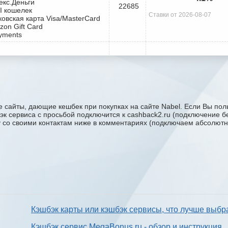
екс.Деньги
22685
I кошелек
Ставки от 2026-08-07
ковская карта Visa/MasterCard
zon Gift Card
yments
 сайты, дающие кешбек при покупках на сайте Nabel. Если Вы поль
бэк сервиса с проcьбой подключится к cashback2.ru (подключение б
ку со своими контактам ниже в комментариях (подключаем абсолютн
Кэшбэк карты или кэшбэк сервисы, что лучше выбр
Кэшбэк сервис MegaBonus.ru - обзор и инструкция