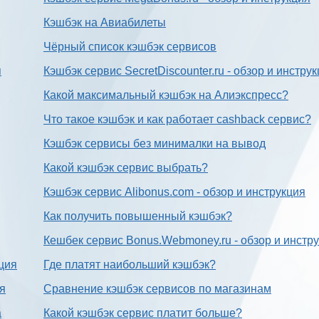
Кэшбэк на Авиабилеты
Чёрный список кэшбэк сервисов
я
Кэшбэк сервис SecretDiscounter.ru - обзор и инстру
Какой максимальный кэшбэк на Алиэкспресс?
Что такое кэшбэк и как работает cashback сервис?
Кэшбэк сервисы без минималки на вывод
Какой кэшбэк сервис выбрать?
Кэшбэк сервис Alibonus.com - обзор и инструкция
Как получить повышенный кэшбэк?
Кешбек сервис Bonus.Webmoney.ru - обзор и инстр
ция
Где платят наибольший кэшбэк?
ия
Сравнение кэшбэк сервисов по магазинам
а
Какой кэшбэк сервис платит больше?