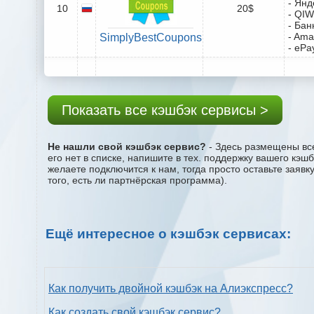
- Янд
10
20$
- QIW
- Бан
- Ama
SimplyBestCoupons
- ePa
Показать все кэшбэк сервисы >
Не нашли свой кэшбэк сервис?
- Здесь размещены все
его нет в списке, напишите в тех. поддержку вашего кэш
желаете подключится к нам, тогда просто оставьте заяв
того, есть ли партнёрская программа).
Ещё интересное о кэшбэк сервисах:
Как получить двойной кэшбэк на Алиэкспресс?
Как создать свой кэшбэк сервис?