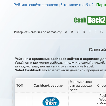
Рейтинг кэшбэк сервисов
Что такое кэшбэк?
Парт
|
|
Интернет магазины по алфавиту:
A
B
C
D
E
F
G
Самый 
Рейтинг и сравнение cashback сайтов и сервисов для 
Узнай как и где можно выбрать и получить самый лучший,
за каждую вашу покупку в интрнет магазине Nabel.
Nabel Cashback
это возврат части денег или процент от 
Минимальная
ТОП
Cashback сервис
сумма вывода
Спос
денег
- Pay
- Wes
- Mo