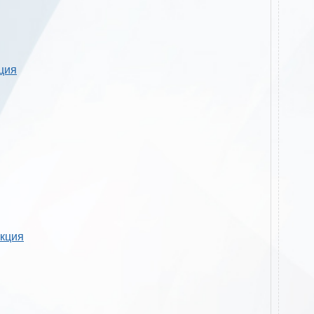
кция
укция