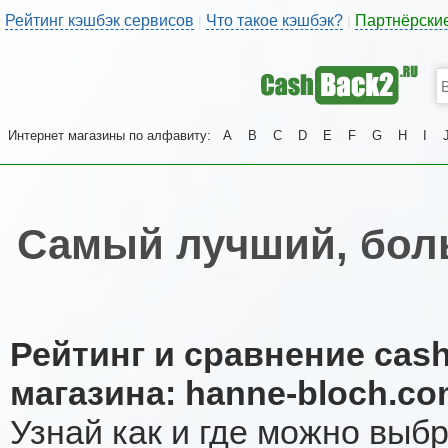
Рейтинг кэшбэк сервисов
Что такое кэшбэк?
Партнёрски
|
|
Интернет магазины по алфавиту:
A
B
C
D
E
F
G
H
I
Самый лучший, бол
Рейтинг и сравнение cas
магазина: hanne-bloch.c
Узнай как и где можно выб