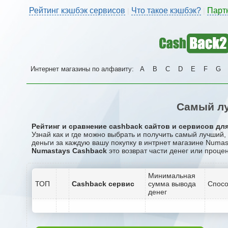
Рейтинг кэшбэк сервисов
Что такое кэшбэк?
Парт
|
|
Интернет магазины по алфавиту:
A
B
C
D
E
F
G
Самый лу
Рейтинг и сравнение cashback сайтов и сервисов дл
Узнай как и где можно выбрать и получить самый лучший
деньги за каждую вашу покупку в интрнет магазине Numas
Numastays Cashback
это возврат части денег или процен
Минимальная
ТОП
Cashback сервис
сумма вывода
Спосо
денег