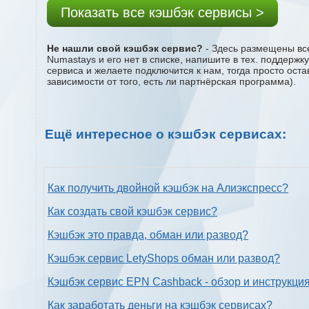
Показать все кэшбэк сервисы >
Не нашли свой кэшбэк сервис?
- Здесь размещены все
Numastays и его нет в списке, напишите в тех. поддержк
сервиса и желаете подключится к нам, тогда просто ост
зависимости от того, есть ли партнёрская программа).
Ещё интересное о кэшбэк сервисах:
Как получить двойной кэшбэк на Алиэкспресс?
Как создать свой кэшбэк сервис?
Кэшбэк это правда, обман или развод?
Кэшбэк сервис LetyShops обман или развод?
Кэшбэк сервис EPN Cashback - обзор и инструкци
Как заработать деньги на кэшбэк сервисах?