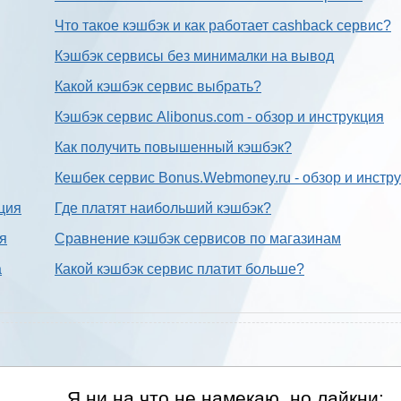
Что такое кэшбэк и как работает cashback сервис?
Кэшбэк сервисы без минималки на вывод
Какой кэшбэк сервис выбрать?
Кэшбэк сервис Alibonus.com - обзор и инструкция
Как получить повышенный кэшбэк?
Кешбек сервис Bonus.Webmoney.ru - обзор и инстр
ция
Где платят наибольший кэшбэк?
ия
Сравнение кэшбэк сервисов по магазинам
а
Какой кэшбэк сервис платит больше?
Я ни на что не намекаю, но лайкни: