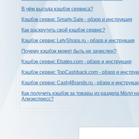
В чём выгода кэшбэк сервиса?
Кэшбэк сервис Smarty.Sale - обзор и инструкция
Как раскрутить свой кэшбэк сервис?
Кэшбэк сервис LetyShops.ru - обзор и инструкция
Почему кэшбэк может быть не зачислен?
Кэшбэк сервис Ebates.com - обзор и инструкция
Кэшбэк сервис TopCashback.com - обзор и инструк
Кэшбэк сервис Cash4Brands.ru - обзор и инструкц
Как получить кэшбэк за товары из раздела Молл н
Алиэкспресс?