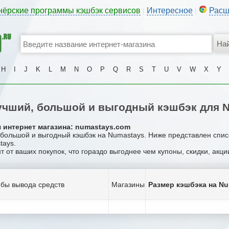
нёрские программы кэшбэк сервисов
Интересное
Расш
|
|
H
I
J
K
L
M
N
O
P
Q
R
S
T
U
V
W
X
Y
чший, большой и выгодный кэшбэк для 
я интернет магазина: numastays.com
, большой и выгодный кэшбэк на Numastays. Ниже представлен спис
tays.
т от ваших покупок, что гораздо выгоднее чем купоны, скидки, акц
бы вывода средств
Магазины
Размер кэшбэка на N