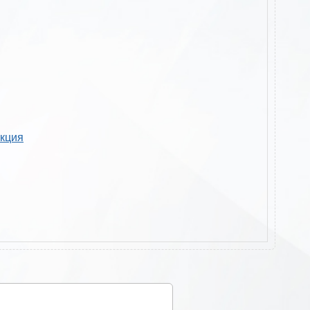
укция