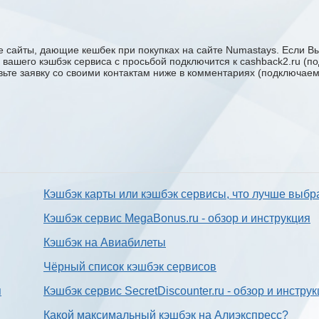
 сайты, дающие кешбек при покупках на сайте Numastays. Если Вы
у вашего кэшбэк сервиса с проcьбой подключится к cashback2.ru (
авьте заявку со своими контактам ниже в комментариях (подключае
Кэшбэк карты или кэшбэк сервисы, что лучше выбр
Кэшбэк сервис MegaBonus.ru - обзор и инструкция
Кэшбэк на Авиабилеты
Чёрный список кэшбэк сервисов
я
Кэшбэк сервис SecretDiscounter.ru - обзор и инстру
Какой максимальный кэшбэк на Алиэкспресс?