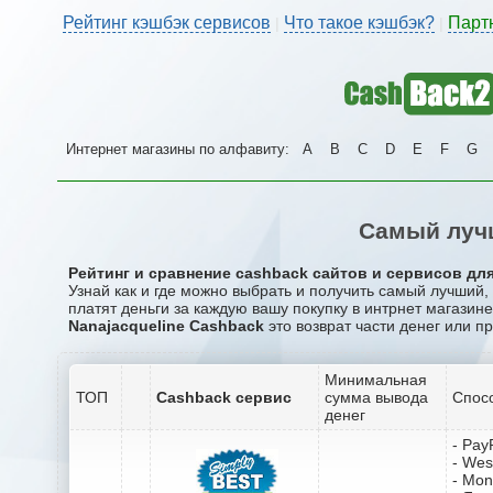
Рейтинг кэшбэк сервисов
Что такое кэшбэк?
Парт
|
|
Интернет магазины по алфавиту:
A
B
C
D
E
F
G
Самый лучш
Рейтинг и сравнение cashback сайтов и сервисов для
Узнай как и где можно выбрать и получить самый лучший,
платят деньги за каждую вашу покупку в интрнет магазине
Nanajacqueline Cashback
это возврат части денег или п
Минимальная
ТОП
Cashback сервис
сумма вывода
Спос
денег
- Pay
- Wes
- Mo