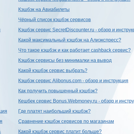
Кэшбэк на Авиабилеты
Чёрный список кэшбэк сервисов
я
Кэшбэк сервис SecretDiscounter.ru - обзор и инстру
Какой максимальный кэшбэк на Алиэкспресс?
Что такое кэшбэк и как работает cashback сервис?
Кэшбэк сервисы без минималки на вывод
Какой кэшбэк сервис выбрать?
Кэшбэк сервис Alibonus.com - обзор и инструкция
Как получить повышенный кэшбэк?
Кешбек сервис Bonus.Webmoney.ru - обзор и инстр
ция
Где платят наибольший кэшбэк?
ия
Сравнение кэшбэк сервисов по магазинам
а
Какой кэшбэк сервис платит больше?