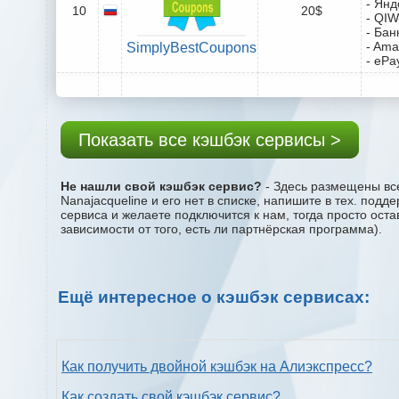
- Янд
10
20$
- QIW
- Бан
- Ama
SimplyBestCoupons
- ePa
Показать все кэшбэк сервисы >
Не нашли свой кэшбэк сервис?
- Здесь размещены все
Nanajacqueline и его нет в списке, напишите в тех. под
сервиса и желаете подключится к нам, тогда просто ост
зависимости от того, есть ли партнёрская программа).
Ещё интересное о кэшбэк сервисах:
Как получить двойной кэшбэк на Алиэкспресс?
Как создать свой кэшбэк сервис?