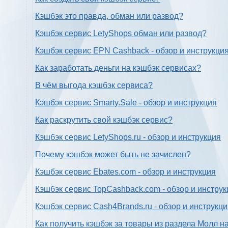
Кэшбэк это правда, обман или развод?
Кэшбэк сервис LetyShops обман или развод?
Кэшбэк сервис EPN Cashback - обзор и инструкци
Как заработать деньги на кэшбэк сервисах?
В чём выгода кэшбэк сервиса?
Кэшбэк сервис Smarty.Sale - обзор и инструкция
Как раскрутить свой кэшбэк сервис?
Кэшбэк сервис LetyShops.ru - обзор и инструкция
Почему кэшбэк может быть не зачислен?
Кэшбэк сервис Ebates.com - обзор и инструкция
Кэшбэк сервис TopCashback.com - обзор и инструк
Кэшбэк сервис Cash4Brands.ru - обзор и инструкц
Как получить кэшбэк за товары из раздела Молл н