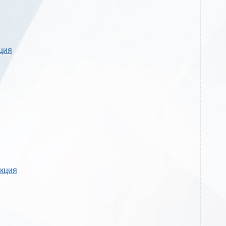
кция
укция