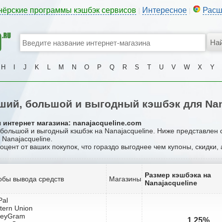
нёрские программы кэшбэк сервисов
Интересное
Расш
|
|
H
I
J
K
L
M
N
O
P
Q
R
S
T
U
V
W
X
Y
ий, большой и выгодный кэшбэк для Nan
 интернет магазина: nanajacqueline.com
 большой и выгодный кэшбэк на Nanajacqueline. Ниже представлен
 Nanajacqueline.
роцент от ваших покупок, что гораздо выгоднее чем купоны, скидки,
Размер кэшбэка на
обы вывода средств
Магазины
Nanajacqueline
Pal
tern Union
neyGram
1.25%