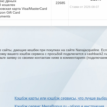
екс.Деньги
22685
I кошелек
Ставки от 2026-08-07
ковская карта Visa/MasterCard
zon Gift Card
yments
 сайты, дающие кешбек при покупках на сайте Nanajacqueline. Есл
держку вашего кэшбэк сервиса с проcьбой подключится к cashback2.
авьте заявку со своими контактам ниже в комментариях (подключае
Кэшбэк карты или кэшбэк сервисы, что лучше выбр
Кэшбэк сервис MegaBonus.ru - обзор и инструкция