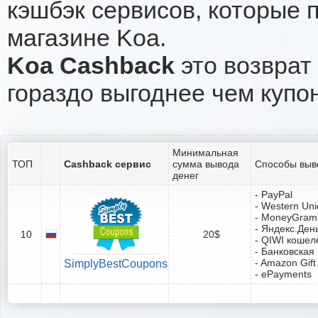
кэшбэк сервисов, которые 
магазине Koa.
Koa Cashback
это возврат 
гораздо выгоднее чем купо
Минимальная
ТОП
Cashback сервис
сумма вывода
Способы выв
денег
- PayPal
- Western Un
- MoneyGram
- Яндекс.Ден
10
20$
- QIWI кошел
- Банковская
- Amazon Gift
SimplyBestCoupons
- ePayments