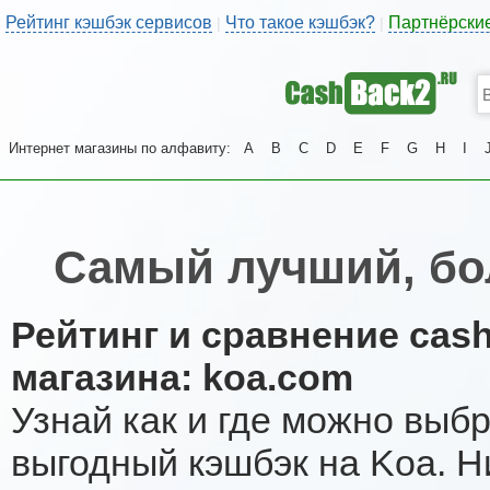
Рейтинг кэшбэк сервисов
Что такое кэшбэк?
Партнёрски
|
|
Интернет магазины по алфавиту:
A
B
C
D
E
F
G
H
I
Самый лучший, бо
Рейтинг и сравнение cas
магазина: koa.com
Узнай как и где можно выб
выгодный кэшбэк на Koa. 