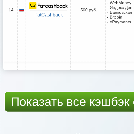
- WebMoney
- Яндекс.Ден
14
500 руб.
- Банковская 
FatCashback
- Bitcoin
- ePayments
Показать все кэшбэк