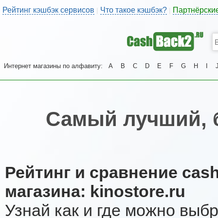
Рейтинг кэшбэк сервисов
Что такое кэшбэк?
Партнёрски
|
|
Интернет магазины по алфавиту:
A
B
C
D
E
F
G
H
I
Самый лучший, 
Рейтинг и сравнение cas
магазина: kinostore.ru
Узнай как и где можно выб