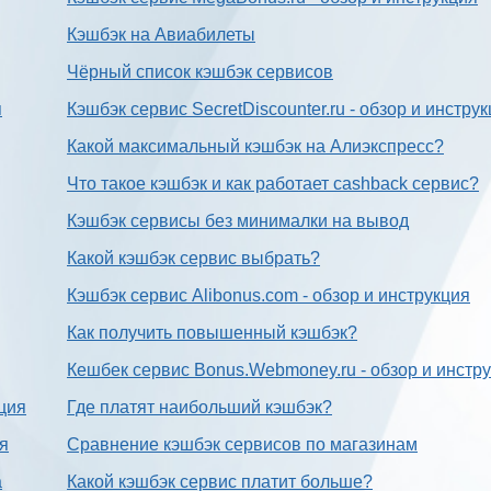
Кэшбэк на Авиабилеты
Чёрный список кэшбэк сервисов
я
Кэшбэк сервис SecretDiscounter.ru - обзор и инстру
Какой максимальный кэшбэк на Алиэкспресс?
Что такое кэшбэк и как работает cashback сервис?
Кэшбэк сервисы без минималки на вывод
Какой кэшбэк сервис выбрать?
Кэшбэк сервис Alibonus.com - обзор и инструкция
Как получить повышенный кэшбэк?
Кешбек сервис Bonus.Webmoney.ru - обзор и инстр
ция
Где платят наибольший кэшбэк?
ия
Сравнение кэшбэк сервисов по магазинам
а
Какой кэшбэк сервис платит больше?