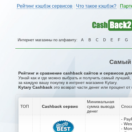
Рейтинг кэшбэк сервисов
Что такое кэшбэк?
Парт
|
|
Интернет магазины по алфавиту:
A
B
C
D
E
F
G
Самый 
Рейтинг и сравнение cashback сайтов и сервисов для 
Узнай как и где можно выбрать и получить самый лучший,
за каждую вашу покупку в интрнет магазине Kytary.
Kytary Cashback
это возврат части денег или процент от
Минимальная
ТОП
Cashback сервис
сумма вывода
Спос
денег
- Pay
- Wes
- Mo