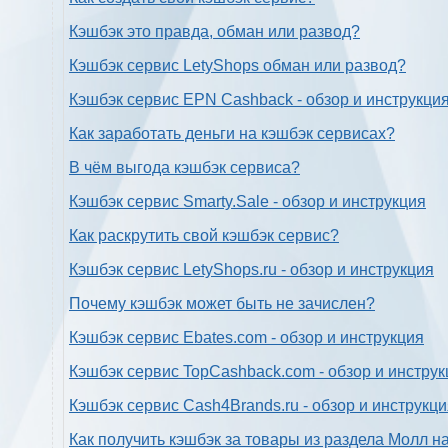
Кэшбэк это правда, обман или развод?
Кэшбэк сервис LetyShops обман или развод?
Кэшбэк сервис EPN Cashback - обзор и инструкци
Как заработать деньги на кэшбэк сервисах?
В чём выгода кэшбэк сервиса?
Кэшбэк сервис Smarty.Sale - обзор и инструкция
Как раскрутить свой кэшбэк сервис?
Кэшбэк сервис LetyShops.ru - обзор и инструкция
Почему кэшбэк может быть не зачислен?
Кэшбэк сервис Ebates.com - обзор и инструкция
Кэшбэк сервис TopCashback.com - обзор и инструк
Кэшбэк сервис Cash4Brands.ru - обзор и инструкц
Как получить кэшбэк за товары из раздела Молл н