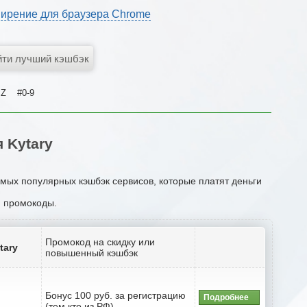
ирение для браузера Chrome
Z
#0-9
 Kytary
амых популярных кэшбэк сервисов, которые платят деньги
и промокоды.
Промокод на скидку или
tary
повышенный кэшбэк
Бонус 100 руб. за регистрацию
Подробнее
(тем кто из РФ)