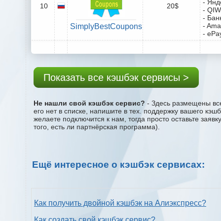
- Янд
10
20$
- QIW
- Бан
- Ama
SimplyBestCoupons
- ePa
Показать все кэшбэк сервисы >
Не нашли свой кэшбэк сервис?
- Здесь размещены все
его нет в списке, напишите в тех. поддержку вашего кэш
желаете подключится к нам, тогда просто оставьте заяв
того, есть ли партнёрская программа).
Ещё интересное о кэшбэк сервисах:
Как получить двойной кэшбэк на Алиэкспресс?
Как создать свой кэшбэк сервис?