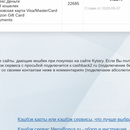
екс.Деньги
22685
I кошелек
Ставки от 2026-08-07
ковская карта Visa/MasterCard
zon Gift Card
yments
 сайты, дающие кешбек при покупках на сайте Kytary. Если Вы поль
бэк сервиса с проcьбой подключится к cashback2.ru (подключение б
ку со своими контактам ниже в комментариях (подключаем абсолютн
Кэшбэк карты или кэшбэк сервисы, что лучше выбр
Кэшбэк сервис MegaBonus.ru - обзор и инструкция