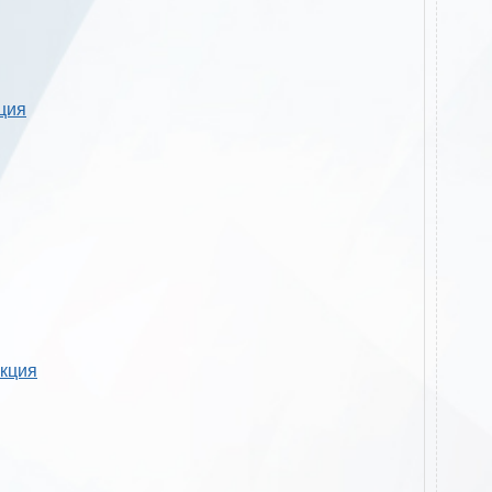
кция
укция