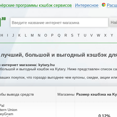
нёрские программы кэшбэк сервисов
Интересное
Расш
|
|
H
I
J
K
L
M
N
O
P
Q
R
S
T
U
V
W
X
Y
лучший, большой и выгодный кэшбэк для
интернет магазина: kytary.hu
 большой и выгодный кэшбэк на Kytary. Ниже представлен список с
 ваших покупок, что гораздо выгоднее чем купоны, скидки, акции ил
обы вывода средств
Магазины
Размер кэшбэка на Ky
Pal
tern Union
neyGram
0.12%