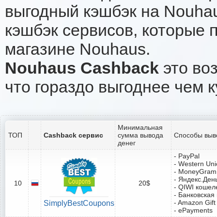
выгодный кэшбэк на Nouha
кэшбэк сервисов, которые 
магазине Nouhaus.
Nouhaus Cashback
это воз
что гораздо выгоднее чем к
Минимальная
ТОП
Cashback сервис
сумма вывода
Способы выв
денег
- PayPal
- Western Un
- MoneyGram
- Яндекс.Ден
10
20$
- QIWI кошел
- Банковская
- Amazon Gift
SimplyBestCoupons
- ePayments