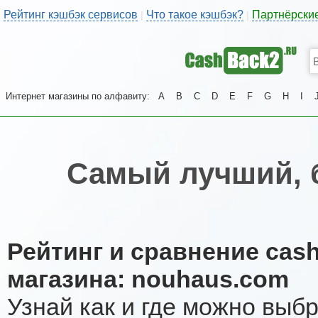
Рейтинг кэшбэк сервисов
Что такое кэшбэк?
Партнёрски
|
|
Интернет магазины по алфавиту:
A
B
C
D
E
F
G
H
I
Самый лучший, 
Рейтинг и сравнение cas
магазина: nouhaus.com
Узнай как и где можно выб