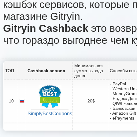
кэшбэк сервисов, которые 
магазине Gitryin.
Gitryin Cashback
это возвр
что гораздо выгоднее чем к
Минимальная
ТОП
Cashback сервис
сумма вывода
Способы выв
денег
- PayPal
- Western Un
- MoneyGram
- Яндекс.Ден
10
20$
- QIWI кошел
- Банковская
- Amazon Gift
SimplyBestCoupons
- ePayments