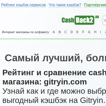
Рейтинг кэшбэк сервисов
Что такое кэшбэк?
Партнёрски
|
|
Интернет магазины по алфавиту:
A
B
C
D
E
F
G
H
I
Самый лучший, боль
Рейтинг и сравнение cas
магазина: gitryin.com
Узнай как и где можно выб
выгодный кэшбэк на Gitryi