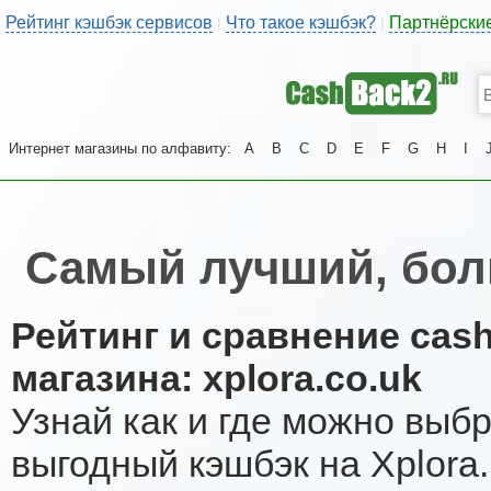
Рейтинг кэшбэк сервисов
Что такое кэшбэк?
Партнёрски
|
|
Интернет магазины по алфавиту:
A
B
C
D
E
F
G
H
I
Самый лучший, бол
Рейтинг и сравнение cas
магазина: xplora.co.uk
Узнай как и где можно выб
выгодный кэшбэк на Xplora