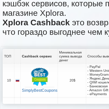
кэшбэк сервисов, которые 
магазине Xplora.
Xplora Cashback
это возвр
что гораздо выгоднее чем к
Минимальная
ТОП
Cashback сервис
сумма вывода
Способы выв
денег
- PayPal
- Western Un
- MoneyGram
- Яндекс.Ден
10
20$
- QIWI кошел
- Банковская
- Amazon Gift
SimplyBestCoupons
- ePayments