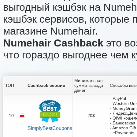
выгодный кэшбэк на Numeh
кэшбэк сервисов, которые 
магазине Numehair.
Numehair Cashback
это во
что гораздо выгоднее чем к
Минимальная
ТОП
Cashback сервис
сумма вывода
Способы выв
денег
- PayPal
- Western Un
- MoneyGram
- Яндекс.Ден
10
20$
- QIWI кошел
- Банковская
- Amazon Gift
SimplyBestCoupons
- ePayments