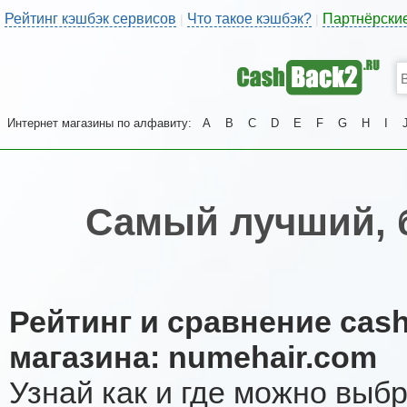
Рейтинг кэшбэк сервисов
Что такое кэшбэк?
Партнёрски
|
|
Интернет магазины по алфавиту:
A
B
C
D
E
F
G
H
I
Самый лучший, 
Рейтинг и сравнение cas
магазина: numehair.com
Узнай как и где можно выб