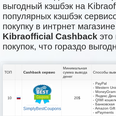
выгодный кэшбэк на Kibraof
популярных кэшбэк сервисо
покупку в интрнет магазине K
Kibraofficial Cashback
это 
покупок, что гораздо выгод
Минимальная
ТОП
Cashback сервис
сумма вывода
Способы выв
денег
- PayPal
- Western Un
- MoneyGram
- Яндекс.Ден
10
20$
- QIWI кошел
- Банковская
- Amazon Gift
SimplyBestCoupons
- ePayments