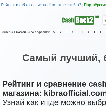
Рейтинг кэшбэк сервисов
Что такое кэшбэк?
Партнёрски
|
|
Интернет магазины по алфавиту:
A
B
C
D
E
F
G
H
I
Самый лучший, 
Рейтинг и сравнение cas
магазина: kibraofficial.co
Узнай как и где можно выб