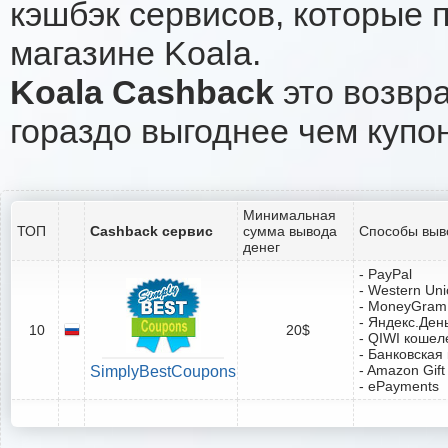
кэшбэк сервисов, которые 
магазине Koala.
Koala Cashback
это возвра
гораздо выгоднее чем купо
Минимальная
ТОП
Cashback сервис
сумма вывода
Способы выв
денег
- PayPal
- Western Un
- MoneyGram
- Яндекс.Ден
10
20$
- QIWI кошел
- Банковская
- Amazon Gift
SimplyBestCoupons
- ePayments