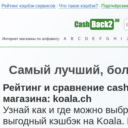
Рейтинг кэшбэк сервисов
Что такое кэшбэк?
Партнёрски
|
|
Интернет магазины по алфавиту:
A
B
C
D
E
F
G
H
I
Самый лучший, бол
Рейтинг и сравнение cas
магазина: koala.ch
Узнай как и где можно выб
выгодный кэшбэк на Koala.