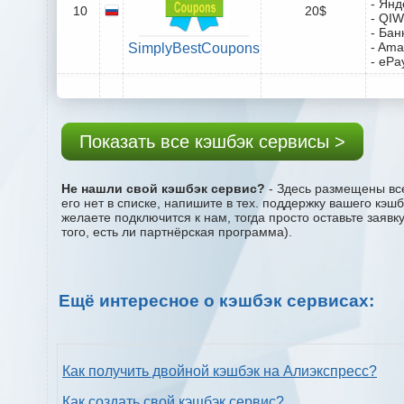
- Янд
10
20$
- QIW
- Бан
- Ama
SimplyBestCoupons
- ePa
Показать все кэшбэк сервисы >
Не нашли свой кэшбэк сервис?
- Здесь размещены все
его нет в списке, напишите в тех. поддержку вашего кэш
желаете подключится к нам, тогда просто оставьте заяв
того, есть ли партнёрская программа).
Ещё интересное о кэшбэк сервисах:
Как получить двойной кэшбэк на Алиэкспресс?
Как создать свой кэшбэк сервис?