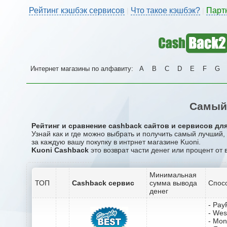
Рейтинг кэшбэк сервисов
Что такое кэшбэк?
Парт
|
|
Интернет магазины по алфавиту:
A
B
C
D
E
F
G
Самый 
Рейтинг и сравнение cashback сайтов и сервисов для
Узнай как и где можно выбрать и получить самый лучший,
за каждую вашу покупку в интрнет магазине Kuoni.
Kuoni Cashback
это возврат части денег или процент от 
Минимальная
ТОП
Cashback сервис
сумма вывода
Спос
денег
- Pay
- Wes
- Mo