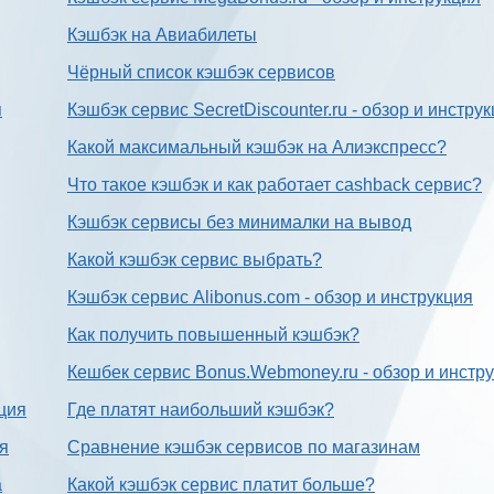
Кэшбэк на Авиабилеты
Чёрный список кэшбэк сервисов
я
Кэшбэк сервис SecretDiscounter.ru - обзор и инстру
Какой максимальный кэшбэк на Алиэкспресс?
Что такое кэшбэк и как работает cashback сервис?
Кэшбэк сервисы без минималки на вывод
Какой кэшбэк сервис выбрать?
Кэшбэк сервис Alibonus.com - обзор и инструкция
Как получить повышенный кэшбэк?
Кешбек сервис Bonus.Webmoney.ru - обзор и инстр
ция
Где платят наибольший кэшбэк?
ия
Сравнение кэшбэк сервисов по магазинам
а
Какой кэшбэк сервис платит больше?