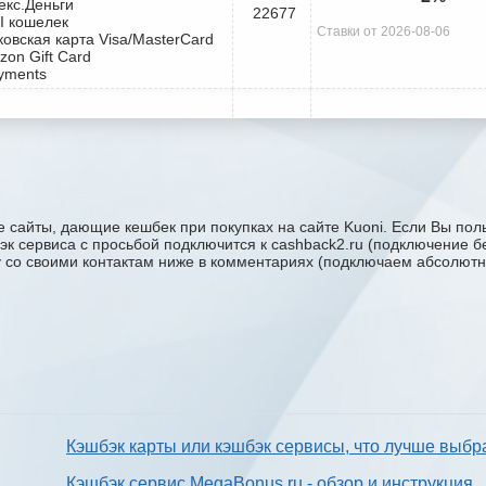
екс.Деньги
22677
I кошелек
Ставки от 2026-08-06
ковская карта Visa/MasterCard
zon Gift Card
yments
 сайты, дающие кешбек при покупках на сайте Kuoni. Если Вы поль
бэк сервиса с проcьбой подключится к cashback2.ru (подключение б
ку со своими контактам ниже в комментариях (подключаем абсолютн
Кэшбэк карты или кэшбэк сервисы, что лучше выбр
Кэшбэк сервис MegaBonus.ru - обзор и инструкция