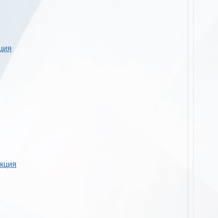
кция
укция