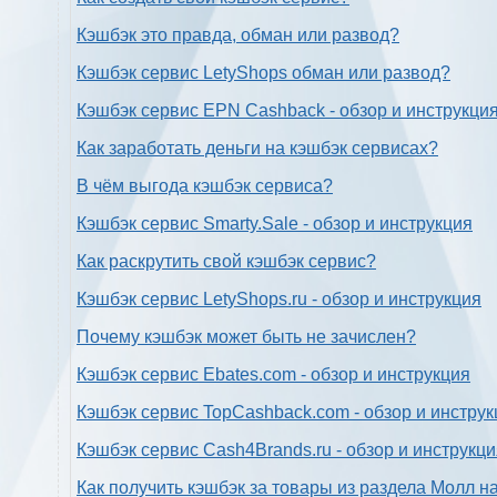
Кэшбэк это правда, обман или развод?
Кэшбэк сервис LetyShops обман или развод?
Кэшбэк сервис EPN Cashback - обзор и инструкци
Как заработать деньги на кэшбэк сервисах?
В чём выгода кэшбэк сервиса?
Кэшбэк сервис Smarty.Sale - обзор и инструкция
Как раскрутить свой кэшбэк сервис?
Кэшбэк сервис LetyShops.ru - обзор и инструкция
Почему кэшбэк может быть не зачислен?
Кэшбэк сервис Ebates.com - обзор и инструкция
Кэшбэк сервис TopCashback.com - обзор и инструк
Кэшбэк сервис Cash4Brands.ru - обзор и инструкц
Как получить кэшбэк за товары из раздела Молл н