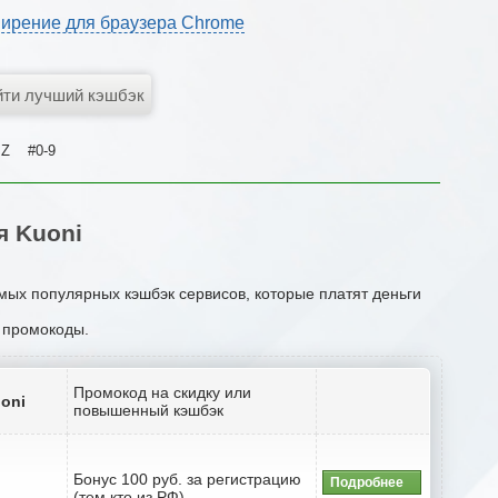
ирение для браузера Chrome
Z
#0-9
я Kuoni
амых популярных кэшбэк сервисов, которые платят деньги
и промокоды.
Промокод на скидку или
oni
повышенный кэшбэк
Бонус 100 руб. за регистрацию
Подробнее
(тем кто из РФ)