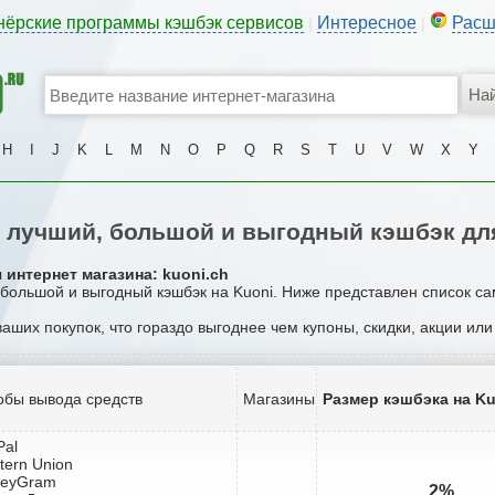
нёрские программы кэшбэк сервисов
Интересное
Расш
|
|
H
I
J
K
L
M
N
O
P
Q
R
S
T
U
V
W
X
Y
лучший, большой и выгодный кэшбэк дл
 интернет магазина: kuoni.ch
 большой и выгодный кэшбэк на Kuoni. Ниже представлен список с
ваших покупок, что гораздо выгоднее чем купоны, скидки, акции ил
обы вывода средств
Магазины
Размер кэшбэка на Ku
Pal
tern Union
neyGram
2%