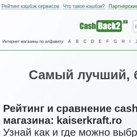
Рейтинг кэшбэк сервисов
Что такое кэшбэк?
Партнёрски
|
|
Интернет магазины по алфавиту:
A
B
C
D
E
F
G
H
I
Самый лучший, 
Рейтинг и сравнение cas
магазина: kaiserkraft.ro
Узнай как и где можно выб