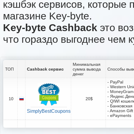
кэшбэк сервисов, которые 
магазине Key-byte.
Key-byte Cashback
это воз
что гораздо выгоднее чем к
Минимальная
ТОП
Cashback сервис
сумма вывода
Способы выв
денег
- PayPal
- Western Un
- MoneyGram
- Яндекс.Ден
10
20$
- QIWI кошел
- Банковская
- Amazon Gift
SimplyBestCoupons
- ePayments