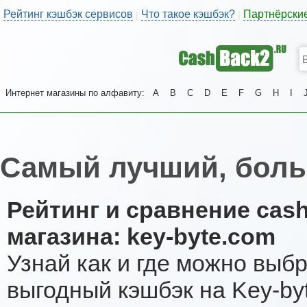
Рейтинг кэшбэк сервисов
Что такое кэшбэк?
Партнёрски
|
|
Интернет магазины по алфавиту:
A
B
C
D
E
F
G
H
I
Самый лучший, боль
Рейтинг и сравнение cas
магазина: key-byte.com
Узнай как и где можно выб
выгодный кэшбэк на Key-by