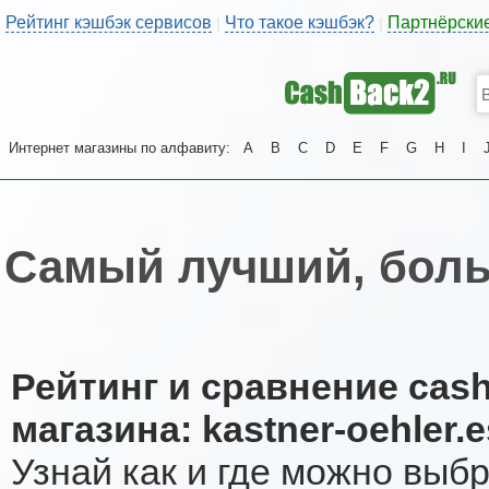
Рейтинг кэшбэк сервисов
Что такое кэшбэк?
Партнёрски
|
|
Интернет магазины по алфавиту:
A
B
C
D
E
F
G
H
I
Самый лучший, боль
Рейтинг и сравнение cas
магазина: kastner-oehler.e
Узнай как и где можно выб