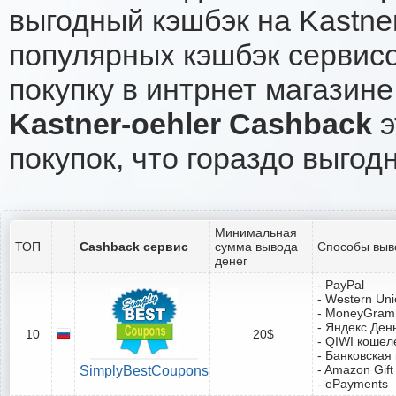
выгодный кэшбэк на Kastne
популярных кэшбэк сервисо
покупку в интрнет магазине 
Kastner-oehler Cashback
э
покупок, что гораздо выгод
Минимальная
ТОП
Cashback сервис
сумма вывода
Способы выв
денег
- PayPal
- Western Un
- MoneyGram
- Яндекс.Ден
10
20$
- QIWI кошел
- Банковская
- Amazon Gift
SimplyBestCoupons
- ePayments