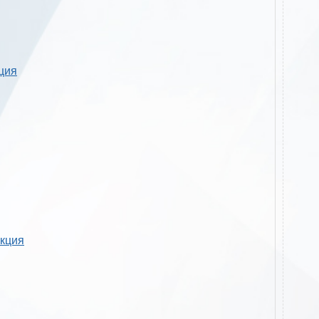
кция
укция