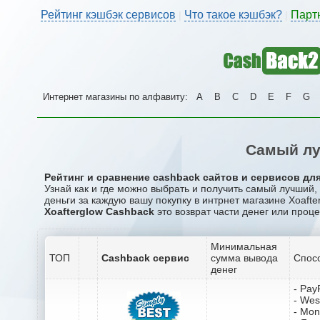
Рейтинг кэшбэк сервисов
Что такое кэшбэк?
Парт
|
|
Интернет магазины по алфавиту:
A
B
C
D
E
F
G
Самый лу
Рейтинг и сравнение cashback сайтов и сервисов для
Узнай как и где можно выбрать и получить самый лучший,
деньги за каждую вашу покупку в интрнет магазине Xoafter
Xoafterglow Cashback
это возврат части денег или проце
Минимальная
ТОП
Cashback сервис
сумма вывода
Спос
денег
- Pay
- Wes
- Mo