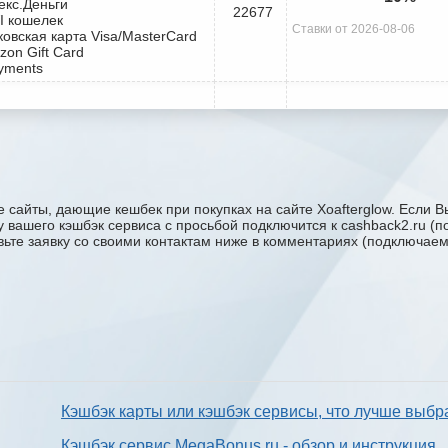
екс.Деньги
22677
I кошелек
Ставки от 2026-08-06
ковская карта Visa/MasterCard
zon Gift Card
yments
 сайты, дающие кешбек при покупках на сайте Xoafterglow. Если В
жку вашего кэшбэк сервиса с проcьбой подключится к cashback2.ru 
авьте заявку со своими контактам ниже в комментариях (подключае
Кэшбэк карты или кэшбэк сервисы, что лучше выбр
Кэшбэк сервис MegaBonus.ru - обзор и инструкция