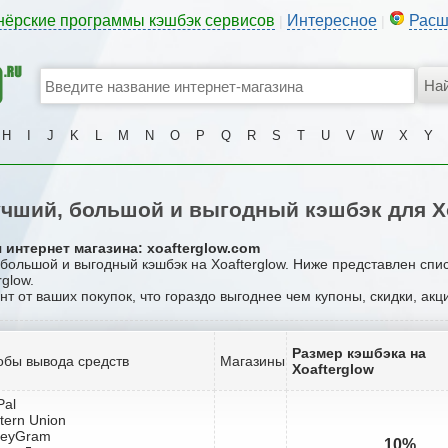
нёрские программы кэшбэк сервисов
Интересное
Расш
|
|
H
I
J
K
L
M
N
O
P
Q
R
S
T
U
V
W
X
Y
чший, большой и выгодный кэшбэк для Xo
 интернет магазина: xoafterglow.com
 большой и выгодный кэшбэк на Xoafterglow. Ниже представлен спи
glow.
нт от ваших покупок, что гораздо выгоднее чем купоны, скидки, ак
Размер кэшбэка на
обы вывода средств
Магазины
Xoafterglow
Pal
tern Union
neyGram
10%