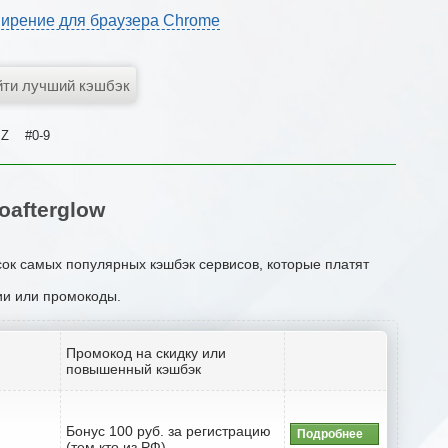
ирение для браузера Chrome
Z
#0-9
afterglow
сок самых популярных кэшбэк сервисов, которые платят
ции или промокоды.
Промокод на скидку или
повышенный кэшбэк
Бонус 100 руб. за регистрацию
Подробнее
(тем кто из РФ)