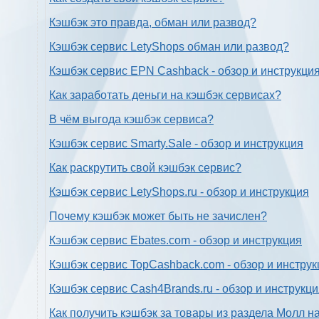
Кэшбэк это правда, обман или развод?
Кэшбэк сервис LetyShops обман или развод?
Кэшбэк сервис EPN Cashback - обзор и инструкци
Как заработать деньги на кэшбэк сервисах?
В чём выгода кэшбэк сервиса?
Кэшбэк сервис Smarty.Sale - обзор и инструкция
Как раскрутить свой кэшбэк сервис?
Кэшбэк сервис LetyShops.ru - обзор и инструкция
Почему кэшбэк может быть не зачислен?
Кэшбэк сервис Ebates.com - обзор и инструкция
Кэшбэк сервис TopCashback.com - обзор и инструк
Кэшбэк сервис Cash4Brands.ru - обзор и инструкц
Как получить кэшбэк за товары из раздела Молл н