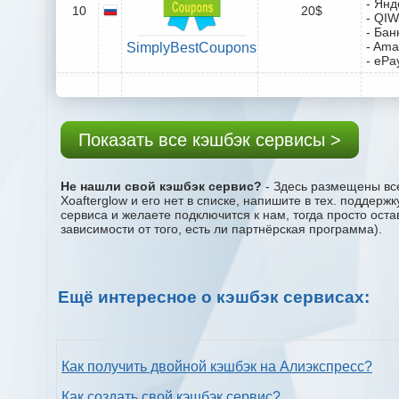
- Янд
10
20$
- QIW
- Бан
- Ama
SimplyBestCoupons
- ePa
Показать все кэшбэк сервисы >
Не нашли свой кэшбэк сервис?
- Здесь размещены все
Xoafterglow и его нет в списке, напишите в тех. поддер
сервиса и желаете подключится к нам, тогда просто ост
зависимости от того, есть ли партнёрская программа).
Ещё интересное о кэшбэк сервисах:
Как получить двойной кэшбэк на Алиэкспресс?
Как создать свой кэшбэк сервис?