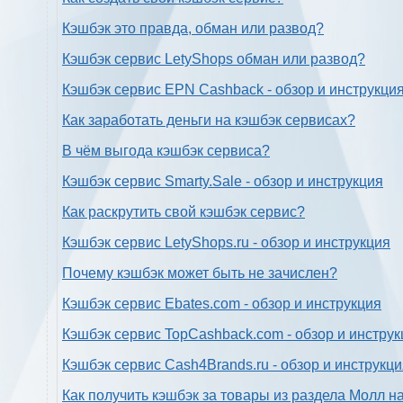
Кэшбэк это правда, обман или развод?
Кэшбэк сервис LetyShops обман или развод?
Кэшбэк сервис EPN Cashback - обзор и инструкци
Как заработать деньги на кэшбэк сервисах?
В чём выгода кэшбэк сервиса?
Кэшбэк сервис Smarty.Sale - обзор и инструкция
Как раскрутить свой кэшбэк сервис?
Кэшбэк сервис LetyShops.ru - обзор и инструкция
Почему кэшбэк может быть не зачислен?
Кэшбэк сервис Ebates.com - обзор и инструкция
Кэшбэк сервис TopCashback.com - обзор и инструк
Кэшбэк сервис Cash4Brands.ru - обзор и инструкц
Как получить кэшбэк за товары из раздела Молл н