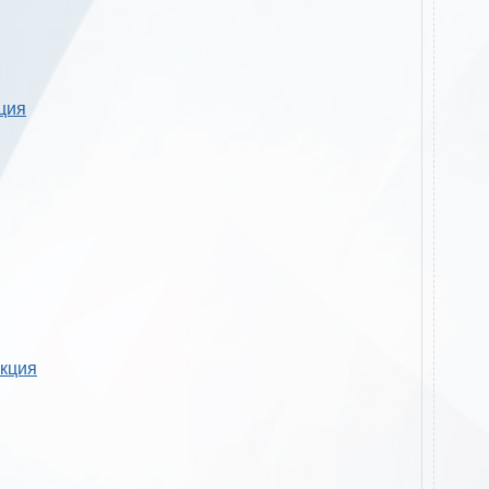
кция
укция