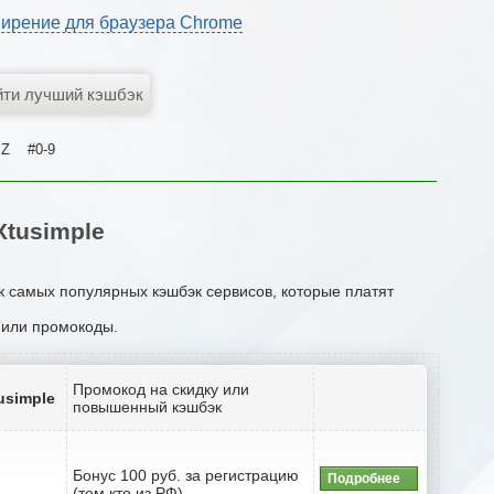
ирение для браузера Chrome
Z
#0-9
tusimple
ок самых популярных кэшбэк сервисов, которые платят
и или промокоды.
Промокод на скидку или
usimple
повышенный кэшбэк
Бонус 100 руб. за регистрацию
Подробнее
(тем кто из РФ)