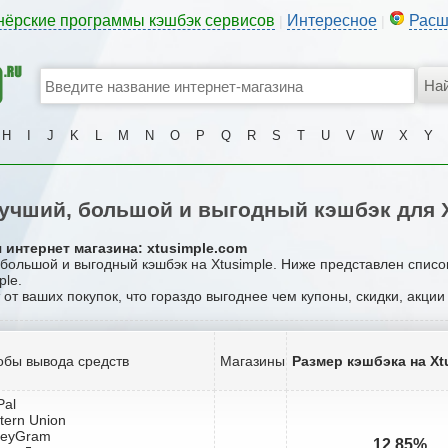
нёрские программы кэшбэк сервисов
Интересное
Расш
|
|
H
I
J
K
L
M
N
O
P
Q
R
S
T
U
V
W
X
Y
учший, большой и выгодный кэшбэк для X
 интернет магазина: xtusimple.com
 большой и выгодный кэшбэк на Xtusimple. Ниже представлен спис
ple.
 от ваших покупок, что гораздо выгоднее чем купоны, скидки, акци
обы вывода средств
Магазины
Размер кэшбэка на Xt
Pal
tern Union
neyGram
12.85%