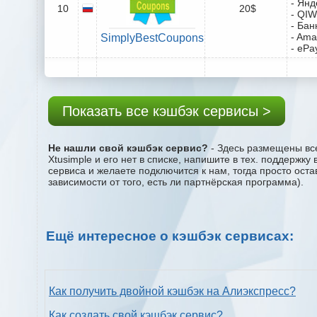
- Янд
10
20$
- QIW
- Бан
- Ama
SimplyBestCoupons
- ePa
Показать все кэшбэк сервисы >
Не нашли свой кэшбэк сервис?
- Здесь размещены все
Xtusimple и его нет в списке, напишите в тех. поддержк
сервиса и желаете подключится к нам, тогда просто ост
зависимости от того, есть ли партнёрская программа).
Ещё интересное о кэшбэк сервисах:
Как получить двойной кэшбэк на Алиэкспресс?
Как создать свой кэшбэк сервис?