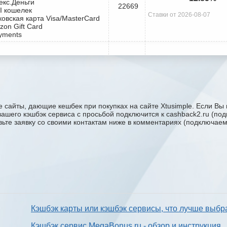
екс.Деньги
22669
I кошелек
Ставки от 2026-08-07
ковская карта Visa/MasterCard
zon Gift Card
yments
 сайты, дающие кешбек при покупках на сайте Xtusimple. Если Вы 
у вашего кэшбэк сервиса с проcьбой подключится к cashback2.ru (п
авьте заявку со своими контактам ниже в комментариях (подключае
Кэшбэк карты или кэшбэк сервисы, что лучше выбр
Кэшбэк сервис MegaBonus.ru - обзор и инструкция