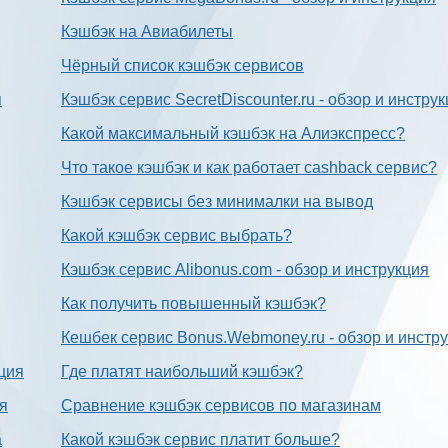
Кэшбэк на Авиабилеты
Чёрный список кэшбэк сервисов
я
Кэшбэк сервис SecretDiscounter.ru - обзор и инстру
Какой максимальный кэшбэк на Алиэкспресс?
Что такое кэшбэк и как работает cashback сервис?
Кэшбэк сервисы без минималки на вывод
Какой кэшбэк сервис выбрать?
Кэшбэк сервис Alibonus.com - обзор и инструкция
Как получить повышенный кэшбэк?
Кешбек сервис Bonus.Webmoney.ru - обзор и инстр
ция
Где платят наибольший кэшбэк?
ия
Сравнение кэшбэк сервисов по магазинам
а
Какой кэшбэк сервис платит больше?