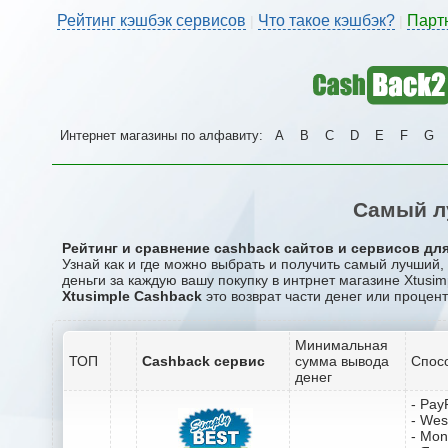
Рейтинг кэшбэк сервисов
Что такое кэшбэк?
Парт
|
|
Интернет магазины по алфавиту:
A
B
C
D
E
F
G
Самый л
Рейтинг и сравнение cashback сайтов и сервисов для
Узнай как и где можно выбрать и получить самый лучший,
деньги за каждую вашу покупку в интрнет магазине Xtusim
Xtusimple Cashback
это возврат части денег или процент
Минимальная
ТОП
Cashback сервис
сумма вывода
Спос
денег
- Pay
- Wes
- Mo