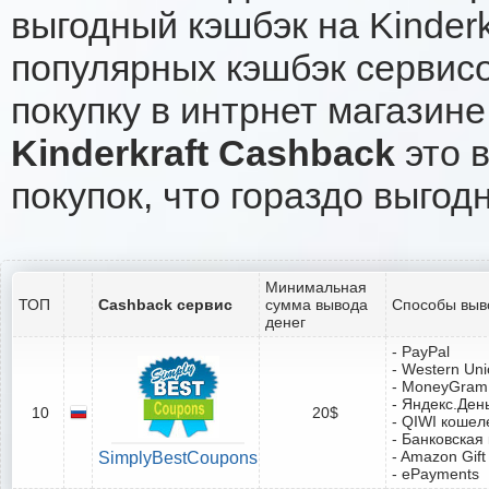
выгодный кэшбэк на Kinder
популярных кэшбэк сервисо
покупку в интрнет магазине 
Kinderkraft Cashback
это в
покупок, что гораздо выгод
Минимальная
ТОП
Cashback сервис
сумма вывода
Способы выв
денег
- PayPal
- Western Un
- MoneyGram
- Яндекс.Ден
10
20$
- QIWI кошел
- Банковская
- Amazon Gift
SimplyBestCoupons
- ePayments