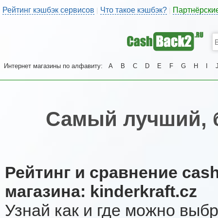
Рейтинг кэшбэк сервисов
Что такое кэшбэк?
Партнёрски
|
|
Интернет магазины по алфавиту:
A
B
C
D
E
F
G
H
I
Самый лучший, 
Рейтинг и сравнение cas
магазина: kinderkraft.cz
Узнай как и где можно выб