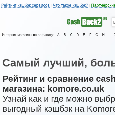
Рейтинг кэшбэк сервисов
Что такое кэшбэк?
Партнёрски
|
|
Интернет магазины по алфавиту:
A
B
C
D
E
F
G
H
I
Самый лучший, бол
Рейтинг и сравнение cas
магазина: komore.co.uk
Узнай как и где можно выб
выгодный кэшбэк на Komor