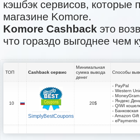
кэшбэк сервисов, которые 
магазине Komore.
Komore Cashback
это возв
что гораздо выгоднее чем к
Минимальная
ТОП
Cashback сервис
сумма вывода
Способы выв
денег
- PayPal
- Western Un
- MoneyGram
- Яндекс.Ден
10
20$
- QIWI кошел
- Банковская
- Amazon Gift
SimplyBestCoupons
- ePayments