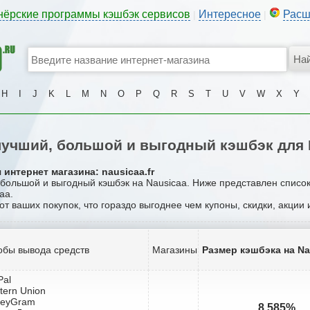
нёрские программы кэшбэк сервисов
Интересное
Расш
|
|
H
I
J
K
L
M
N
O
P
Q
R
S
T
U
V
W
X
Y
учший, большой и выгодный кэшбэк для 
интернет магазина: nausicaa.fr
, большой и выгодный кэшбэк на Nausicaa. Ниже представлен списо
aa.
от ваших покупок, что гораздо выгоднее чем купоны, скидки, акции
обы вывода средств
Магазины
Размер кэшбэка на Na
Pal
tern Union
neyGram
8.585%