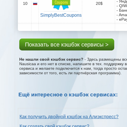
- Янд
10
20$
- QIW
- Бан
- Ama
SimplyBestCoupons
- ePa
Показать все кэшбэк сервисы >
Не нашли свой кэшбэк сервис?
- Здесь размещены все
Nausicaa и его нет в списке, напишите в тех. поддержку
сервиса и желаете подключится к нам, тогда просто ост
зависимости от того, есть ли партнёрская программа).
Ещё интересное о кэшбэк сервисах:
Как получить двойной кэшбэк на Алиэкспресс?
Как создать свой кэшбэк сервис?