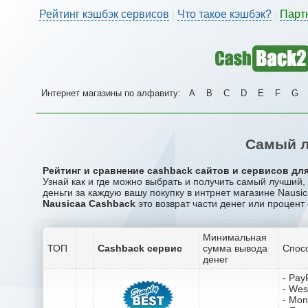
Рейтинг кэшбэк сервисов
Что такое кэшбэк?
Парт
|
|
Интернет магазины по алфавиту:
A
B
C
D
E
F
G
Самый л
Рейтинг и сравнение cashback сайтов и сервисов для 
Узнай как и где можно выбрать и получить самый лучший
деньги за каждую вашу покупку в интрнет магазине Nausic
Nausicaa Cashback
это возврат части денег или процент 
Минимальная
ТОП
Cashback сервис
сумма вывода
Спос
денег
- Pay
- Wes
- Mo