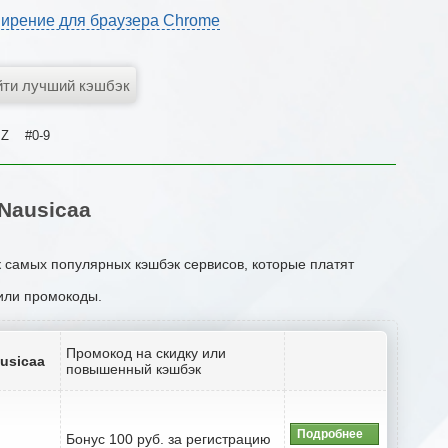
ирение для браузера Chrome
Z
#0-9
Nausicaa
к самых популярных кэшбэк сервисов, которые платят
 или промокоды.
Промокод на скидку или
usicaa
повышенный кэшбэк
Подробнее
Бонус 100 руб. за регистрацию