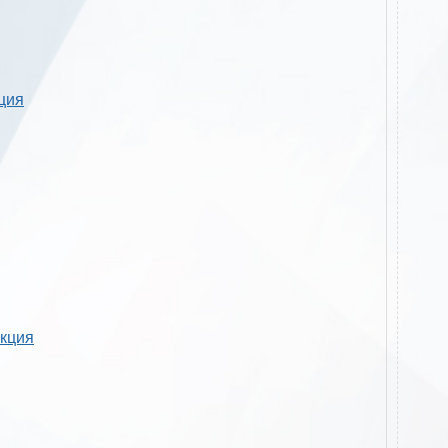
кция
укция