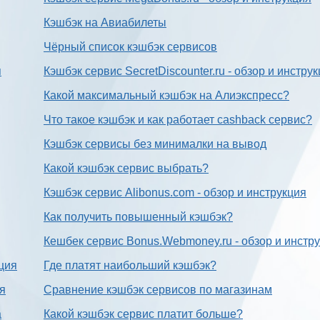
Кэшбэк на Авиабилеты
Чёрный список кэшбэк сервисов
я
Кэшбэк сервис SecretDiscounter.ru - обзор и инстру
Какой максимальный кэшбэк на Алиэкспресс?
Что такое кэшбэк и как работает cashback сервис?
Кэшбэк сервисы без минималки на вывод
Какой кэшбэк сервис выбрать?
Кэшбэк сервис Alibonus.com - обзор и инструкция
Как получить повышенный кэшбэк?
Кешбек сервис Bonus.Webmoney.ru - обзор и инстр
ция
Где платят наибольший кэшбэк?
ия
Сравнение кэшбэк сервисов по магазинам
а
Какой кэшбэк сервис платит больше?