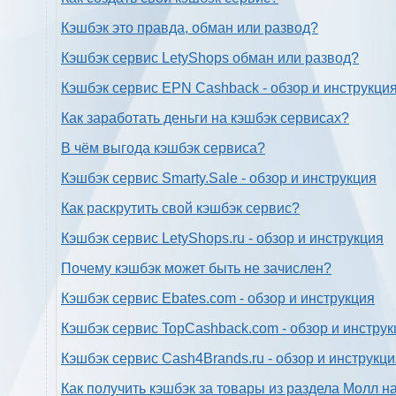
Кэшбэк это правда, обман или развод?
Кэшбэк сервис LetyShops обман или развод?
Кэшбэк сервис EPN Cashback - обзор и инструкци
Как заработать деньги на кэшбэк сервисах?
В чём выгода кэшбэк сервиса?
Кэшбэк сервис Smarty.Sale - обзор и инструкция
Как раскрутить свой кэшбэк сервис?
Кэшбэк сервис LetyShops.ru - обзор и инструкция
Почему кэшбэк может быть не зачислен?
Кэшбэк сервис Ebates.com - обзор и инструкция
Кэшбэк сервис TopCashback.com - обзор и инструк
Кэшбэк сервис Cash4Brands.ru - обзор и инструкц
Как получить кэшбэк за товары из раздела Молл н