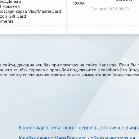
екс.Деньги
22656
I кошелек
Ставки от 2026-08-09
ковская карта Visa/MasterCard
zon Gift Card
yments
 сайты, дающие кешбек при покупках на сайте Nausicaa. Если Вы п
 вашего кэшбэк сервиса с проcьбой подключится к cashback2.ru (по
авьте заявку со своими контактам ниже в комментариях (подключае
Кэшбэк карты или кэшбэк сервисы, что лучше выбр
Кэшбэк сервис MegaBonus.ru - обзор и инструкция